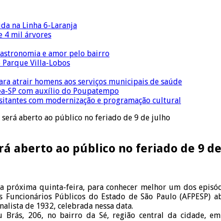
ida na Linha 6-Laranja
 4 mil árvores
gastronomia e amor pelo bairro
o Parque Villa-Lobos
para atrair homens aos serviços municipais de saúde
Crea-SP com auxílio do Poupatempo
isitantes com modernização e programação cultural
será aberto ao público no feriado de 9 de julho
á aberto ao público no feriado de 9 de
a próxima quinta-feira, para conhecer melhor um dos episódi
os Funcionários Públicos do Estado de São Paulo (AFPESP) ab
alista de 1932, celebrada nessa data.
u Brás, 206, no bairro da Sé, região central da cidade, e