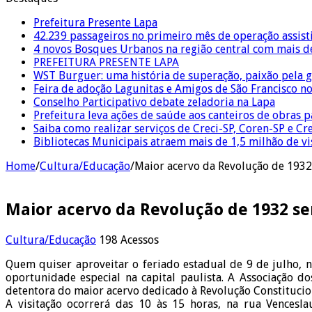
Prefeitura Presente Lapa
42.239 passageiros no primeiro mês de operação assist
4 novos Bosques Urbanos na região central com mais de
PREFEITURA PRESENTE LAPA
WST Burguer: uma história de superação, paixão pela 
Feira de adoção Lagunitas e Amigos de São Francisco n
Conselho Participativo debate zeladoria na Lapa
Prefeitura leva ações de saúde aos canteiros de obras 
Saiba como realizar serviços de Creci-SP, Coren-SP e 
Bibliotecas Municipais atraem mais de 1,5 milhão de v
Home
/
Cultura/Educação
/
Maior acervo da Revolução de 1932 
Maior acervo da Revolução de 1932 ser
Cultura/Educação
198 Acessos
Quem quiser aproveitar o feriado estadual de 9 de julho, n
oportunidade especial na capital paulista. A Associação d
detentora do maior acervo dedicado à Revolução Constitucion
A visitação ocorrerá das 10 às 15 horas, na rua Vencesla