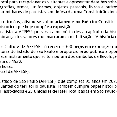
cal para recepcionar os visitantes e apresentar detalhes sobr
grafias, armas, uniformes, objetos pessoais, livros e outro
ou milhares de paulistas em defesa de uma Constituição dem
co irmãos, alistou-se voluntariamente no Exército Constituci
histórico que hoje compõe a exposição.
lista, a AFPESP preserva a memória desse capítulo da histó
embrança dos valores que marcaram a mobilização. “A história
e Cultura da AFPESP, há cerca de 300 peças em exposição du
história do Estado de São Paulo e proporciona ao público a o
raca, instrumento que se tornou um dos símbolos da Revolução
sta de 1932.
5 horas.
cial da AFPESP).
 Estado de São Paulo (AFPESP), que completa 95 anos em 2026
atuantes do território paulista. Também cumpre papel histórico
mil associados e 23 unidades de lazer localizadas em São Paul