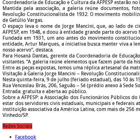
Coordenadoria de Educação e Cultura da AFPESP estarão no lo
Mantida pela associação, a galeria reúne documentos, foto
Revolução Constitucionalista de 1932. O movimento mobiliz
de Getúlio Vargas.
O espaço leva o nome de Jorge Mancini, que, ao lado de cin
AFPESP, em 1948, e doou à entidade grande parte do acervo 
Fundada em 1931, um ano antes do movimento constituciona
entidade, Artur Marques, a iniciativa busca manter viva a l
nosso acervo”, destaca.
Para Hosaná Dantas, gerente da Coordenadoria de Educação 
visitantes. “A galeria reúne elementos que fazem parte da 
Entre as peças expostas, temos uma réplica artesanal da mat
Visitação à Galeria Jorge Mancini – Revolução Constitucionali
Nesta quinta-feira, 9 de julho (feriado estadual), das 10 às 1
Rua Venceslau Brás, 206, Saguão – Sé (prédio anexo à Sede So
Entrada: gratuita e aberta ao público.
Sobre a AFPESP: a Associação dos Funcionários Públicos do
estar dos servidores civis estaduais, municipais e federais 
instituição associativa da América Latina, com mais de 256 
Vinhedo/SP.
Redes Sociais
Facebook