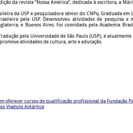
dição da revista “Nossa América”, dedicada à escritora, a Már
asileira da USP e pesquisadora sênior do CNPq. Graduada em L
Brasileira pela USP. Desenvolveu atividades de pesquisa e
nglaterra, e Buenos Aires. Foi convidada pela Academia Brasil
m Tradução pela Universidade de São Paulo (USP), é atualmente
promove atividades de cultura, arte e educação.
em oferecer cursos de qualificação profissional da Fundação P
ixo Viaduto Antártica