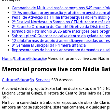
Campanha de Multivacinação começa nos 645 municípi
TEIAs ampliam programação gratuita em agosto com ati
Pedal de Ativação da Trilha Interparques abrem inscriç
2º Festival Nordeste in Sampa no CTN durante o mês d
2ª Reunião Ordinária do Comitê Diretivo da Distrital O
Jornada do Patrimônio 2026 abre inscrições para prog
Sobrou pizza? Guardar na caixa dentro da geladeira pode
12 plataformas de apoio à aprendizagem usadas por es
9ª Semana Municipal da Primeira Infância
Representantes de bairros apresentam demandas de zel
Home
/
Cultura/Educação
/
Memorial promove live com Nádia Ba
Memorial promove live com Nádia Batt
Cultura/Educação
,
Serviços
559 Acessos
A convidada do projeto Sexta Latina desta sexta, dia 14 é Ná
Luciana Latarini Ginezi, diretora do Centro Brasileiro de E
19h.
Na live, a convidada irá abordar aspectos da obra de Claric
embora nunca se subordine, sistematicamente, a qualquer p