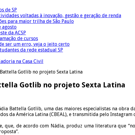
os de SP
vidades voltadas à inovação, gestão e geração de renda
ões para maior trilha de São Paulo
e agosto
este da ACSP
ramação de cursos
 ser um erro, veja o jeito certo
tudantes da rede estadual SP
adoria na Casa Civil
ttella Gotlib no projeto Sexta Latina
ella Gotlib no projeto Sexta Latina
dia Battella Gotlib, uma das maiores especialistas na obra da
studos da América Latina (CBEAL), e transmitida pelo Instagram
e, que, de acordo com Nádia, produz uma literatura que “nos 
roposta”.