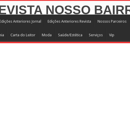
Edições Anteriores Jornal
Edições Anteriores Revista
Nossos Parceiros
mia
Carta do Leitor
Moda
Saúde/Estética
Serviços
Vip