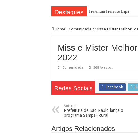
Destaques
Prefeitura Presente Lapa
42.239 passageiros no primei
Home
/
Comunidade
/
Miss e Mister Melhor Id
4 novos Bosques Urbanos na r
PREFEITURA PRESENTE L
Miss e Mister Melho
WST Burguer: uma história de
2022
Feira de adoção Lagunitas e 
Comunidade
368 Acessos
Conselho Participativo debat
Prefeitura leva ações de saúd
Facebook
L
Redes Sociais
Saiba como realizar serviços
Bibliotecas Municipais atrae
Anterior
Prefeitura de São Paulo lança o
programa Sampa+Rural
Artigos Relacionados