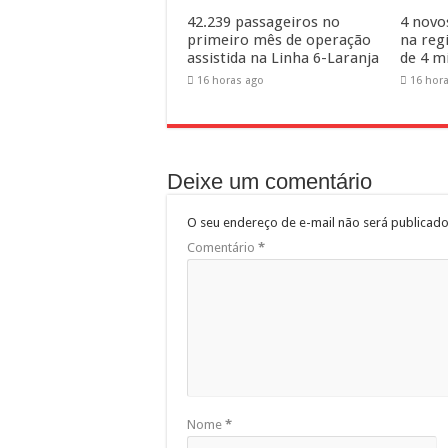
42.239 passageiros no
4 novo
primeiro mês de operação
na reg
assistida na Linha 6-Laranja
de 4 m
16 horas ago
16 hor
Deixe um comentário
O seu endereço de e-mail não será publicado
Comentário
*
Nome
*