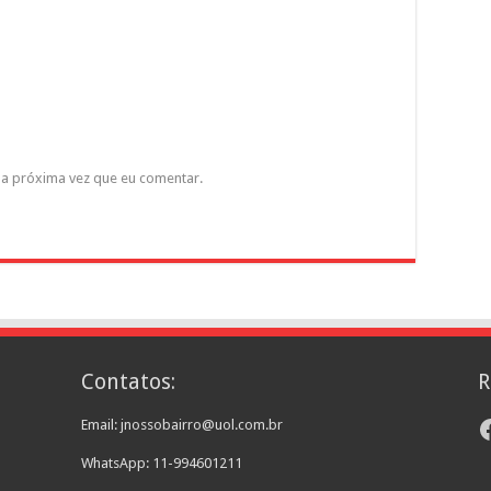
a próxima vez que eu comentar.
Contatos:
R
F
Email: jnossobairro@uol.com.br
WhatsApp: 11-994601211