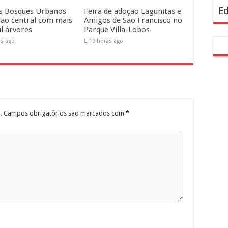
Ed
s Bosques Urbanos
Feira de adoção Lagunitas e
ião central com mais
Amigos de São Francisco no
il árvores
Parque Villa-Lobos
as ago
19 horas ago
.
Campos obrigatórios são marcados com
*