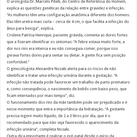
O urologista Dr. Marcelo Pitelli, do Centro de Referência do Homem,
explica as questões genéticas da relação entre gravidez e infecção.
“As mulheres têm uma configuração anatômica diferente dos homens.
Elas têm uretra mais curta – cerca de 4 cm, o que facilita a infecção do
ânus para bexiga”, explica.
Crislene Patrícia Henrique, paciente grávida, comenta as dores fortes
que a fizeram identificar os sintomas: “A febre estava muito forte, a
dor nos rins era intensa e eu não conseguia comer, porque isso
gerava fortes dores para sentar ou deitar. A gente fica sem posição
confortável.”
O ginecologista Alexandre Nozaki alerta para os riscos de não
identificar e tratar uma infecção urinária durante a gestação. “A
infecção não tratada pode favorecer um trabalho de parto prematuro
e, como consequência, o nascimento de bebês com baixo peso, que
ficam internados por mais tempo”, diz.
O funcionamento dos rins da mãe também pode ser prejudicado e é
nesse momento que entra a importância da hidratação. “A gestante
precisa ingerir muito líquido, de 2 a 3 litros por dia, que é o
recomendado para que não seja favorecido o aparecimento da
infecção urinária”, completa Nozaki.
Outra dica importante é realizar o pré-natal desde o início da