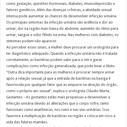
como gestação, questões hormonais, diabetes, imunodepressão e
fatores genéticos. Além das doenças crônicas, a atividade sexual
intensa pode aumentar as chances de desenvolver infecção urinária.
Os principais sintomas da infecção urinária são ardência e dor ao
urinar, dor na região mais baixa do abdome, aumento do ritmo para
urinar, sangue e odor fétido na urina. Nas mulheres com diabetes, os
sintomas podem não aparecer.
Ao perceber esses sinais, a mulher deve procurar um urologista para
ter diagnóstico adequado. Quando a infecção urinária não é tratada
corretamente, as bactérias podem subir para o rim e gerar
complicações como infecção generalizada, que pode levar a óbito.
“Outra dica importante para as mulheres é procurar sempre urinar
após a relação sexual, já que a entrada de bactérias na bexiga é
favorecida por qualquer fator que as empurre na direção do órgão,
como o próprio ato sexual”, explica o urologista Cláudio Murta.
Gestantes – As gestantes estão mais propensas a desenvolver a
infecção urinária devido às alterações que o corpo sofre, tanto
funcionais como anatômicas, nos ruins e nas vias urinárias. Isso
favorece a multiplicação de bactérias na região e coloca em risco a
vida das futuras mamães.