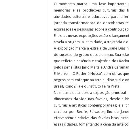
O momento marca uma fase importante par
Representantes de bairros ap
memórias e as produções culturais das f
atividades culturais e educativas para di
jornada transformadora de descobertas ten
expressões e pesquisas sobre a contribuição
Entre as novas exposições estão o lançament
revela a origem, a intimidade, a trajetória e
A exposição marca a estreia de Eliane Dias n
do sucesso do grupo desde o início. Sua rel
que reflete a essência e trajetória dos Raci
pelos jornalistas Jairo Malta e André Caraman
E ‘Marvel – O Poder é Nosso’, com obras que
negros com enfoque na arte audiovisual e on
Brasil, KondZilla e o Instituto Feira Preta.
Na mesma data, abre a exposição principal – 
dimensões da vida nas favelas, desde a his
culturais e artísticas contemporâneas; e a it
circulou por Recife, Salvador, Rio de Jan
efervescência criativa das favelas brasileir
essas cidades, fomentando a cena da arte co