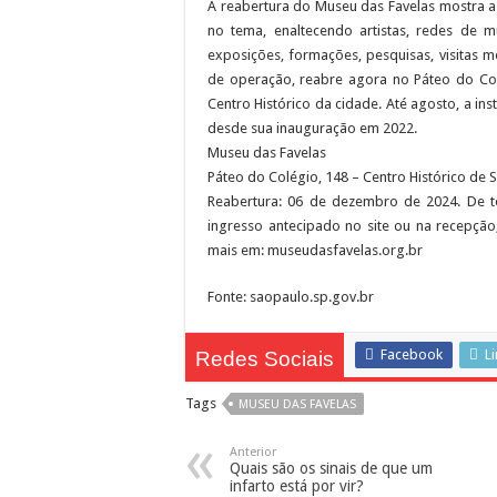
A reabertura do Museu das Favelas mostra a
no tema, enaltecendo artistas, redes d
exposições, formações, pesquisas, visitas 
de operação, reabre agora no Páteo do Colé
Centro Histórico da cidade. Até agosto, a in
desde sua inauguração em 2022.
Museu das Favelas
Páteo do Colégio, 148 – Centro Histórico de 
Reabertura: 06 de dezembro de 2024. De te
ingresso antecipado no site ou na recepção, 
mais em: museudasfavelas.org.br
Fonte: saopaulo.sp.gov.br
Facebook
L
Redes Sociais
Tags
MUSEU DAS FAVELAS
Anterior
Quais são os sinais de que um
infarto está por vir?