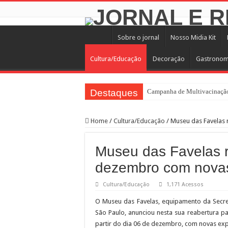
Sobre o jornal
Nosso Midia Kit
Cultura/Educação
Decoração
Gastronom
Destaques
Campanha de Multivacinação
TEIAs ampliam programação gr
Home
/
Cultura/Educação
/
Museu das Favelas
Pedal de Ativação da Trilha I
2º Festival Nordeste in Samp
Museu das Favelas 
2ª Reunião Ordinária do Comi
dezembro com nova
Jornada do Patrimônio 2026 a
Cultura/Educação
1,171 Acessos
Sobrou pizza? Guardar na caix
O Museu das Favelas, equipamento da Secret
12 plataformas de apoio à ap
São Paulo, anunciou nesta sua reabertura pa
9ª Semana Municipal da Prime
partir do dia 06 de dezembro, com novas ex