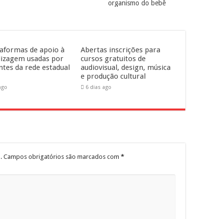
organismo do bebê
taformas de apoio à
Abertas inscrições para
izagem usadas por
cursos gratuitos de
ntes da rede estadual
audiovisual, design, música
e produção cultural
ago
6 dias ago
.
Campos obrigatórios são marcados com
*