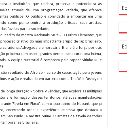
a a instituição, que celebra, preserva e potencializa as
resentam demandas de zeladoria na Casa Civil
Ed
avelas através de uma programação variada, que oferece
ferentes públicos. O público é convidado a embarcar em uma
do como ponto central a produção artística, seus artistas,
 das favelas para a sociedade.
o inédito da mostra ‘Racionais MC’s – O Quinto Elemento’, que
 o processo criativo do mais impactante grupo de rap brasileiro.
Ed
a curadoria. Advogada e empresária, Eliane é a força por trás
ação próxima com os integrantes permite uma curadoria íntima,
onais. A equipe curatorial é composta pelo rapper Vitinho RB e
te.
 são resultado do Afrolab – curso de capacitação para jovens
line. A ação é realizada em parceria com a The Walt Disney do
de longa duração – ‘Sobre Vivências’, que explora as múltiplas
tória e formação desses territórios até suas manifestações
inerante ‘Favela em Fluxo’, com o patrocínio do Nubank, que já
eiro, encerrando toda a experiência imersiva que destaca a
as em São Paulo. A mostra reúne 22 artistas de favela de todas
ntemporânea brasileira.