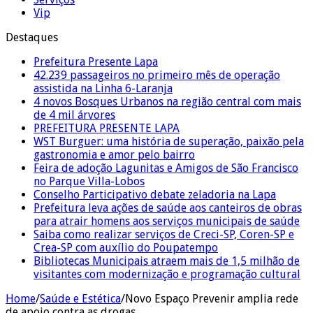
Vip
Destaques
Prefeitura Presente Lapa
42.239 passageiros no primeiro mês de operação
assistida na Linha 6-Laranja
4 novos Bosques Urbanos na região central com mais
de 4 mil árvores
PREFEITURA PRESENTE LAPA
WST Burguer: uma história de superação, paixão pela
gastronomia e amor pelo bairro
Feira de adoção Lagunitas e Amigos de São Francisco
no Parque Villa-Lobos
Conselho Participativo debate zeladoria na Lapa
Prefeitura leva ações de saúde aos canteiros de obras
para atrair homens aos serviços municipais de saúde
Saiba como realizar serviços de Creci-SP, Coren-SP e
Crea-SP com auxílio do Poupatempo
Bibliotecas Municipais atraem mais de 1,5 milhão de
visitantes com modernização e programação cultural
Home
/
Saúde e Estética
/
Novo Espaço Prevenir amplia rede
de apoio contra as drogas