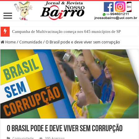
Campanha de Multivacinação começa nos 645 municípios de SP
Home
/
Comunidade
/
O Brasil pode e deve viver sem corrupção
O Brasil pode e deve viver sem corrupção
Comunidade
395 Acessos