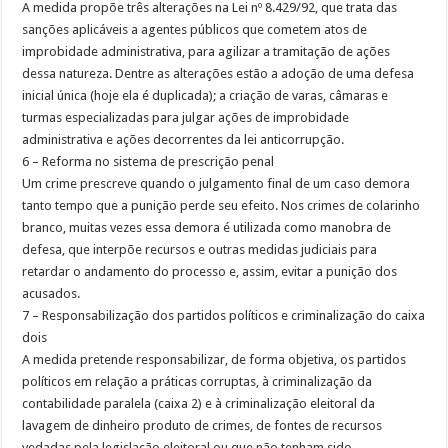
A medida propõe três alterações na Lei nº 8.429/92, que trata das
sanções aplicáveis a agentes públicos que cometem atos de
improbidade administrativa, para agilizar a tramitação de ações
dessa natureza. Dentre as alterações estão a adoção de uma defesa
inicial única (hoje ela é duplicada); a criação de varas, câmaras e
turmas especializadas para julgar ações de improbidade
administrativa e ações decorrentes da lei anticorrupção.
6 – Reforma no sistema de prescrição penal
Um crime prescreve quando o julgamento final de um caso demora
tanto tempo que a punição perde seu efeito. Nos crimes de colarinho
branco, muitas vezes essa demora é utilizada como manobra de
defesa, que interpõe recursos e outras medidas judiciais para
retardar o andamento do processo e, assim, evitar a punição dos
acusados.
7 – Responsabilização dos partidos políticos e criminalização do caixa
dois
A medida pretende responsabilizar, de forma objetiva, os partidos
políticos em relação a práticas corruptas, à criminalização da
contabilidade paralela (caixa 2) e à criminalização eleitoral da
lavagem de dinheiro produto de crimes, de fontes de recursos
vedadas pela legislação eleitoral ou que não tenham sido