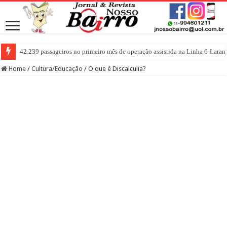
42.239 passageiros no primeiro mês de operação assistida na Linha 6-Laran
Home
/
Cultura/Educação
/
O que é Discalculia?