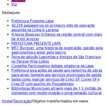
Vip
Destaques
Prefeitura Presente Lapa
42.239 passageiros no primeiro mês de operação
assistida na Linha 6-Laranja
4 novos Bosques Urbanos na região central com mais
de 4 mil árvores
PREFEITURA PRESENTE LAPA
WST Burguer: uma história de superação, paixão pela
gastronomia e amor pelo bairro
Feira de adoção Lagunitas e Amigos de São Francisco
no Parque Villa-Lobos
Conselho Participativo debate zeladoria na Lapa
Prefeitura leva ações de saúde aos canteiros de obras
para atrair homens aos serviços municipais de saúde
Saiba como realizar serviços de Creci-SP, Coren-SP e
Crea-SP com auxílio do Poupatempo
Bibliotecas Municipais atraem mais de 1,5 milhão de
visitantes com modernização e programação cultural
Home
/
Decoração
/
Objetos transformados em vasos