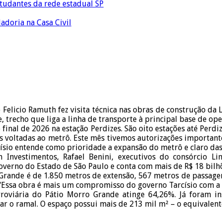
tudantes da rede estadual SP
adoria na Casa Civil
 Felicio Ramuth fez visita técnica nas obras de construção d
, trecho que liga a linha de transporte à principal base de op
final de 2026 na estação Perdizes. São oito estações até Perdiz
ras voltadas ao metrô. Este mês tivemos autorizações importan
císio entende como prioridade a expansão do metrô e claro das
 Investimentos, Rafael Benini, executivos do consórcio Li
verno do Estado de São Paulo e conta com mais de R$ 18 bilh
o Grande é de 1.850 metros de extensão, 567 metros de passagem
 “Essa obra é mais um compromisso do governo Tarcísio com a 
roviária do Pátio Morro Grande atinge 64,26%. Já foram in
r o ramal. O espaço possui mais de 213 mil m² – o equivalente