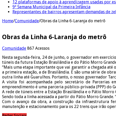
12 plataformas de apoio à aprendizagem usadas por es
9ª Semana Municipal da Primeira Infância
Representantes de bairros apresentam demandas de zel
Home
/
Comunidade
/
Obras da Linha 6-Laranja do metrô
Obras da Linha 6-Laranja do metrô
Comunidade
867 Acessos
Nesta segunda-feira, 24 de junho, o governador em exercício
túneis da futura Estação Brasilândia e do Pátio Morro Grande
“Mais uma etapa importante que vai garantir a chegada até o 
a primeira estação, a de Brasilândia. E são uma série de ob
outra linha até Guarulhos. Portanto, o nosso governador Tar
A visita foi acompanhada pelo secretário de Parcerias em
empreendimento é uma parceria público-privada (PPP) do Go
A rede de túneis entre a Estação Brasilândia e o Pátio Morr
Sendo toda a linha acessada a partir do Pátio Morro Grande.
Com o avanço da obra, a construção da infraestrutura fer
manutenção e estacionamento para os 22 trens que irão opera
Redes Sociais