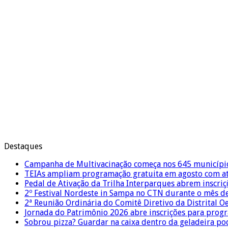
Destaques
Campanha de Multivacinação começa nos 645 municípi
TEIAs ampliam programação gratuita em agosto com ati
Pedal de Ativação da Trilha Interparques abrem inscriç
2º Festival Nordeste in Sampa no CTN durante o mês d
2ª Reunião Ordinária do Comitê Diretivo da Distrital O
Jornada do Patrimônio 2026 abre inscrições para prog
Sobrou pizza? Guardar na caixa dentro da geladeira pode