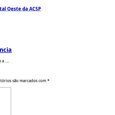
ital Oeste da ACSP
ncia
to a …
tórios são marcados com
*