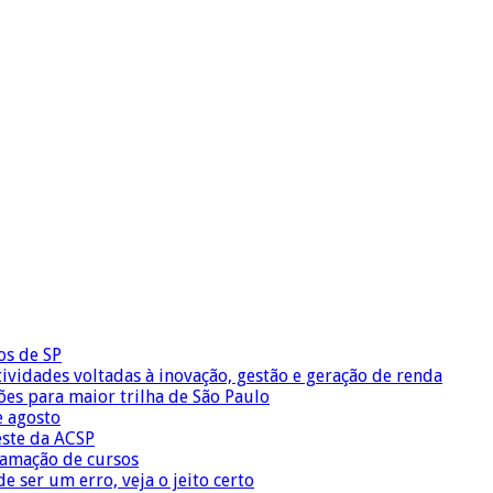
os de SP
vidades voltadas à inovação, gestão e geração de renda
ões para maior trilha de São Paulo
e agosto
este da ACSP
ramação de cursos
 ser um erro, veja o jeito certo