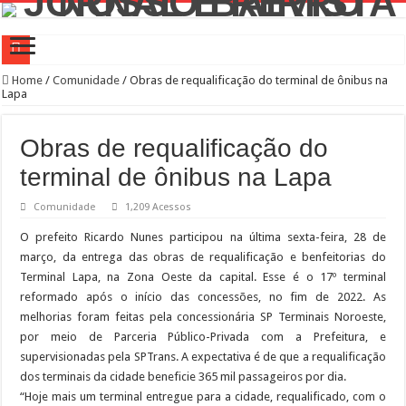
Campanha de Multivacinação começa nos 645 municípios de SP
Home
/
Comunidade
/
Obras de requalificação do terminal de ônibus na
Lapa
TEIAs ampliam programação gratuita em agosto com atividades voltadas à inovaç
Pedal de Ativação da Trilha Interparques abrem inscrições para maior trilha de S
Obras de requalificação do
2º Festival Nordeste in Sampa no CTN durante o mês de agosto
terminal de ônibus na Lapa
2ª Reunião Ordinária do Comitê Diretivo da Distrital Oeste da ACSP
Comunidade
1,209 Acessos
Jornada do Patrimônio 2026 abre inscrições para programação de cursos
O prefeito Ricardo Nunes participou na última sexta-feira, 28 de
Sobrou pizza? Guardar na caixa dentro da geladeira pode ser um erro, veja o jeito
março, da entrega das obras de requalificação e benfeitorias do
Terminal Lapa, na Zona Oeste da capital. Esse é o 17º terminal
12 plataformas de apoio à aprendizagem usadas por estudantes da rede estadual 
reformado após o início das concessões, no fim de 2022. As
9ª Semana Municipal da Primeira Infância
melhorias foram feitas pela concessionária SP Terminais Noroeste,
por meio de Parceria Público-Privada com a Prefeitura, e
Representantes de bairros apresentam demandas de zeladoria na Casa Civil
supervisionadas pela SPTrans. A expectativa é de que a requalificação
dos terminais da cidade beneficie 365 mil passageiros por dia.
“Hoje mais um terminal entregue para a cidade, requalificado, com o