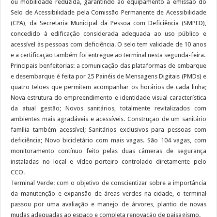
ou mobilidade reduzida, garantindo ao equipamento a emissão do
Selo de Acessibilidade pela Comissão Permanente de Acessibilidade
(CPA), da Secretaria Municipal da Pessoa com Deficiência (SMPED),
concedido à edificação considerada adequada ao uso público e
acessível às pessoas com deficiência. O selo tem validade de 10 anos
e a certificação também foi entregue ao terminal nesta segunda-feira.
Principais benfeitorias: a comunicação das plataformas de embarque
e desembarque é feita por 25 Painéis de Mensagens Digitais (PMDs) e
quatro telões que permitem acompanhar os horários de cada linha;
Nova estrutura do empreendimento e identidade visual característica
da atual gestão; Novos sanitários, totalmente revitalizados com
ambientes mais agradáveis e acessíveis. Construção de um sanitário
família também acessível; Sanitários exclusivos para pessoas com
deficiência; Novo bicicletário com mais vagas. São 104 vagas, com
monitoramento contínuo feito pelas duas câmeras de segurança
instaladas no local e vídeo-porteiro controlado diretamente pelo
CCO.
Terminal Verde: com o objetivo de conscientizar sobre a importância
da manutenção e expansão de áreas verdes na cidade, o terminal
passou por uma avaliação e manejo de árvores, plantio de novas
mudas adequadas ao espaço e completa renovação de paisagismo.