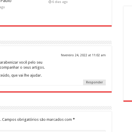
 Paulo
6 dias ago
 ago
fevereiro 24, 2022 at 11:02 am
parabenizar você pelo seu
acompanhar o seus artigos.
teúdo, que vai lhe ajudar.
Responder
.
Campos obrigatórios são marcados com
*