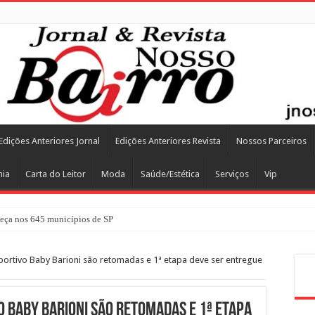
Edições Anteriores Jornal
Edições Anteriores Revista
Nossos Parceiros
mia
Carta do Leitor
Moda
Saúde/Estética
Serviços
Vip
ça nos 645 municípios de SP
rtivo Baby Barioni são retomadas e 1ª etapa deve ser entregue
Pes
 Baby Barioni são retomadas e 1ª etapa