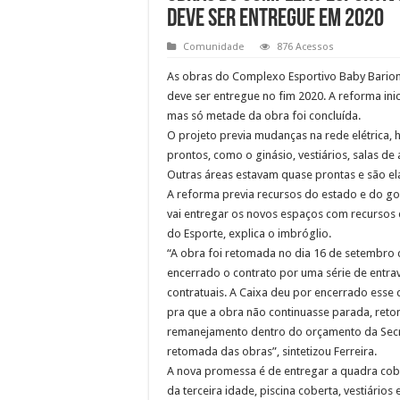
deve ser entregue em 2020
Comunidade
876 Acessos
As obras do Complexo Esportivo Baby Barioni
deve ser entregue no fim 2020. A reforma ini
mas só metade da obra foi concluída.
O projeto previa mudanças na rede elétrica, 
prontos, como o ginásio, vestiários, salas de 
Outras áreas estavam quase prontas e são el
A reforma previa recursos do estado e do gov
vai entregar os novos espaços com recursos d
do Esporte, explica o imbróglio.
“A obra foi retomada no dia 16 de setembro 
encerrado o contrato por uma série de entrav
contratuais. A Caixa deu por encerrado esse
pra que a obra não continuasse parada, re
remanejamento dentro do orçamento da Secre
retomada das obras”, sintetizou Ferreira.
A nova promessa é de entregar a quadra cober
da terceira idade, piscina coberta, vestiários 