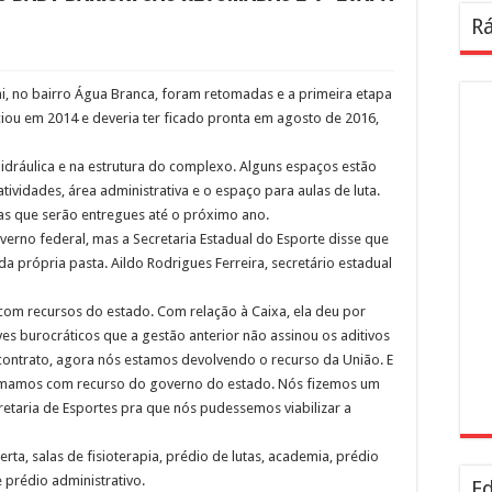
Rá
, no bairro Água Branca, foram retomadas e a primeira etapa
ciou em 2014 e deveria ter ficado pronta em agosto de 2016,
hidráulica e na estrutura do complexo. Alguns espaços estão
atividades, área administrativa e o espaço para aulas de luta.
as que serão entregues até o próximo ano.
erno federal, mas a Secretaria Estadual do Esporte disse que
a própria pasta. Aildo Rodrigues Ferreira, secretário estadual
com recursos do estado. Com relação à Caixa, ela deu por
es burocráticos que a gestão anterior não assinou os aditivos
 contrato, agora nós estamos devolvendo o recurso da União. E
tomamos com recurso do governo do estado. Nós fizemos um
taria de Esportes pra que nós pudessemos viabilizar a
ta, salas de fisioterapia, prédio de lutas, academia, prédio
e prédio administrativo.
Ed