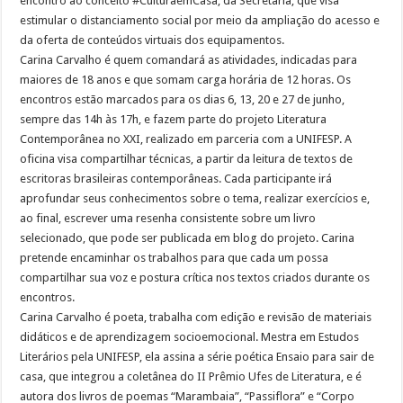
encontro ao conceito #CulturaemCasa, da Secretaria, que visa
estimular o distanciamento social por meio da ampliação do acesso e
da oferta de conteúdos virtuais dos equipamentos.
Carina Carvalho é quem comandará as atividades, indicadas para
maiores de 18 anos e que somam carga horária de 12 horas. Os
encontros estão marcados para os dias 6, 13, 20 e 27 de junho,
sempre das 14h às 17h, e fazem parte do projeto Literatura
Contemporânea no XXI, realizado em parceria com a UNIFESP. A
oficina visa compartilhar técnicas, a partir da leitura de textos de
escritoras brasileiras contemporâneas. Cada participante irá
aprofundar seus conhecimentos sobre o tema, realizar exercícios e,
ao final, escrever uma resenha consistente sobre um livro
selecionado, que pode ser publicada em blog do projeto. Carina
pretende encaminhar os trabalhos para que cada um possa
compartilhar sua voz e postura crítica nos textos criados durante os
encontros.
Carina Carvalho é poeta, trabalha com edição e revisão de materiais
didáticos e de aprendizagem socioemocional. Mestra em Estudos
Literários pela UNIFESP, ela assina a série poética Ensaio para sair de
casa, que integrou a coletânea do II Prêmio Ufes de Literatura, e é
autora dos livros de poemas “Marambaia”, “Passiflora” e “Corpo