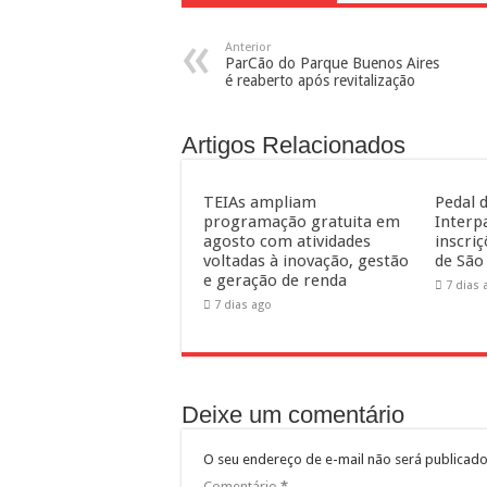
Anterior
ParCão do Parque Buenos Aires
é reaberto após revitalização
Artigos Relacionados
TEIAs ampliam
Pedal d
programação gratuita em
Interp
agosto com atividades
inscri
voltadas à inovação, gestão
de São
e geração de renda
7 dias 
7 dias ago
Deixe um comentário
O seu endereço de e-mail não será publicado
Comentário
*