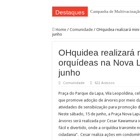
Destaques
Campanha de Multivacinação
TEIAs ampliam programação gr
Home
/
Comunidade
/
OHquidea realizará mini
Pedal de Ativação da Trilha I
junho
2º Festival Nordeste in Samp
OHquidea realizará m
2ª Reunião Ordinária do Comi
orquídeas na Nova 
Jornada do Patrimônio 2026 a
junho
Sobrou pizza? Guardar na caix
12 plataformas de apoio à ap
Comunidade
622 Acessos
9ª Semana Municipal da Prime
Praça do Parque da Lapa, Vila Leopoldina, c
que promove adoção de árvores por meio da 
Representantes de bairros ap
atividades de sensibiização para promoção d
Neste sábado, 15 de junho, a Praça Nova Lapa
árvores será realizada por Cesar Kawamura 
fácil e divertido, onde a orquídea transmit
cidadania”. Cesar realiza ações em condomín