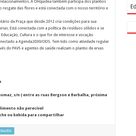
lacionamentos. A OHquidea também participa dos plantios
Ed
 resgate das flores e está conectada com o nosso território e
ário da Praça que desde 2012 cria condições para sua
erias. Está conectada com a política de resíduos sólidos e se
ducação, Cultura e o que for de interesse e vocação
onectado a Agenda2030/ODS. Tem tido como atividade regular
vés do PAVS e agentes de saúde realizam o plantio de ervas
a
omaz, s/n ( entre as ruas Bergson e Barbalha, próxima
limento não perecível
nche ou bebida para compartilhar
inkedIn