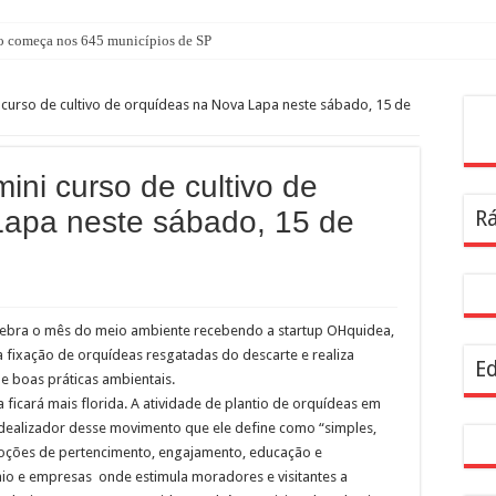
 começa nos 645 municípios de SP
atuita em agosto com atividades voltadas à inovação, gestão e geração de renda
 curso de cultivo de orquídeas na Nova Lapa neste sábado, 15 de
nterparques abrem inscrições para maior trilha de São Paulo
Pes
a no CTN durante o mês de agosto
ini curso de cultivo de
tê Diretivo da Distrital Oeste da ACSP
Lapa neste sábado, 15 de
Rá
bre inscrições para programação de cursos
a dentro da geladeira pode ser um erro, veja o jeito certo
rendizagem usadas por estudantes da rede estadual SP
ira Infância
elebra o mês do meio ambiente recebendo a startup OHquidea,
fixação de orquídeas resgatadas do descarte e realiza
resentam demandas de zeladoria na Casa Civil
Ed
e boas práticas ambientais.
 ficará mais florida. A atividade de plantio de orquídeas em
idealizador desse movimento que ele define como “simples,
e noções de pertencimento, engajamento, educação e
io e empresas onde estimula moradores e visitantes a