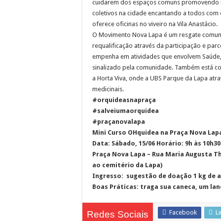
cuidarem dos espaços comuns promovendo re
coletivos na cidade encantando a todos com o
oferece oficinas no viveiro na Vila Anastácio.
O Movimento Nova Lapa é um resgate comunit
requalificação através da participação e parc
empenha em atividades que envolvem Saúde, E
sinalizado pela comunidade. Também está c
a Horta Viva, onde a UBS Parque da Lapa atra
medicinais.
#orquideasnapraça
#salveiumaorquidea
#praçanovalapa
Mini Curso OHquidea na Praça Nova Lap
Data: Sábado, 15/06 Horário: 9h às 10h30
Praça Nova Lapa – Rua Maria Augusta Th
ao cemitério da Lapa)
Ingresso: sugestão de doação 1 kg de a
Boas Práticas: traga sua caneca, um la
Facebook
L
Redes Sociais