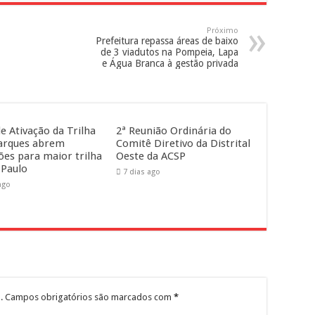
Próximo
Prefeitura repassa áreas de baixo
de 3 viadutos na Pompeia, Lapa
e Água Branca à gestão privada
e Ativação da Trilha
2ª Reunião Ordinária do
arques abrem
Comitê Diretivo da Distrital
ções para maior trilha
Oeste da ACSP
 Paulo
7 dias ago
ago
.
Campos obrigatórios são marcados com
*