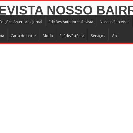
Edições Anteriores Jornal
Edições Anteriores Revista
Nossos Parceiros
mia
Carta do Leitor
Moda
Saúde/Estética
Serviços
Vip