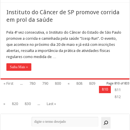
Instituto do Câncer de SP promove corrida
em prol da saúde
Pela 4º vez consecutiva, o Instituto do Câncer do Estado de São Paulo
promove a corrida e caminhada pela saúde “Icesp Run”. O evento,
que acontece no próximo dia 20 de maio e já está com inscrições
abertas, ressalta a importância da prática de atividades físicas
regulares como medida de …
Saiba Mais »
« First
...
780
790
800
«
808
809
Page 810 of 833
810
811
812
»
820
830
...
Last »
Pesquisar