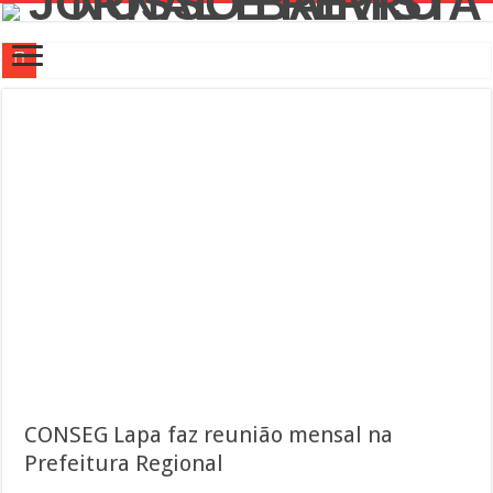
Campanha de Multivacinação começa nos 645 municípios de SP
TEIAs ampliam programação gratuita em agosto com atividades voltadas à inovaç
Pedal de Ativação da Trilha Interparques abrem inscrições para maior trilha de S
2º Festival Nordeste in Sampa no CTN durante o mês de agosto
2ª Reunião Ordinária do Comitê Diretivo da Distrital Oeste da ACSP
Jornada do Patrimônio 2026 abre inscrições para programação de cursos
Sobrou pizza? Guardar na caixa dentro da geladeira pode ser um erro, veja o jeito
12 plataformas de apoio à aprendizagem usadas por estudantes da rede estadual 
9ª Semana Municipal da Primeira Infância
Representantes de bairros apresentam demandas de zeladoria na Casa Civil
CONSEG Lapa faz reunião mensal na
Prefeitura Regional