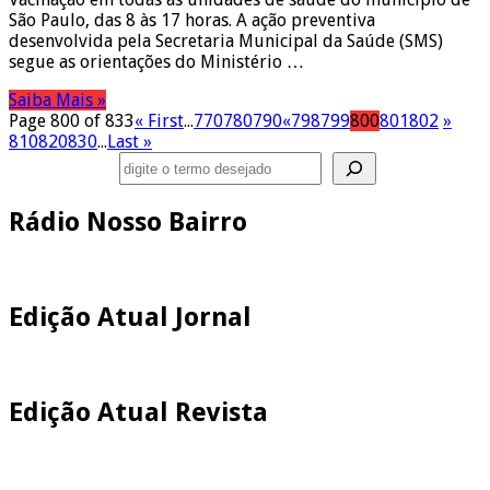
São Paulo, das 8 às 17 horas. A ação preventiva
desenvolvida pela Secretaria Municipal da Saúde (SMS)
segue as orientações do Ministério …
Saiba Mais »
Page 800 of 833
« First
...
770
780
790
«
798
799
800
801
802
»
810
820
830
...
Last »
Pesquisar
Rádio Nosso Bairro
Edição Atual Jornal
Edição Atual Revista