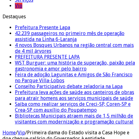
Vip
Destaques
Prefeitura Presente Lapa
42.239 passageiros no primeiro mês de operação
assistida na Linha 6-Laranja
4 novos Bosques Urbanos na região central com mais
de 4 mil árvores
PREFEITURA PRESENTE LAPA
WST Burguer: uma história de superação, paixão pela
gastronomia e amor pelo bairro
Feira de adoção Lagunitas e Amigos de São Francisco
no Parque Villa-Lobos
Conselho Participativo debate zeladoria na Lapa
Prefeitura leva ações de saúde aos canteiros de obras
para atrair homens aos serviços municipais de saúde
Saiba como realizar serviços de Creci-SP, Coren-SP e
Crea-SP com auxílio do Poupatempo
Bibliotecas Municipais atraem mais de 1,5 milhão de
visitantes com modernização e programação cultural
Home
/
Vip
/
Primeira dama do Estado visita a Casa Hope e
doa cheque-salário do Governador à entidade