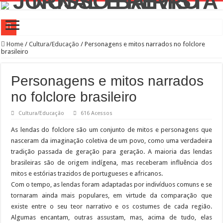
Campanha de Multivacinação começa nos 645 municípios de SP
Home
/
Cultura/Educação
/
Personagens e mitos narrados no folclore
brasileiro
TEIAs ampliam programação gratuita em agosto com atividades voltadas à inovaç
Pedal de Ativação da Trilha Interparques abrem inscrições para maior trilha de S
Personagens e mitos narrados
2º Festival Nordeste in Sampa no CTN durante o mês de agosto
no folclore brasileiro
2ª Reunião Ordinária do Comitê Diretivo da Distrital Oeste da ACSP
Cultura/Educação
616 Acessos
Jornada do Patrimônio 2026 abre inscrições para programação de cursos
As lendas do folclore são um conjunto de mitos e personagens que
Sobrou pizza? Guardar na caixa dentro da geladeira pode ser um erro, veja o jeito
nasceram da imaginação coletiva de um povo, como uma verdadeira
tradição passada de geração para geração. A maioria das lendas
12 plataformas de apoio à aprendizagem usadas por estudantes da rede estadual 
brasileiras são de origem indígena, mas receberam influência dos
9ª Semana Municipal da Primeira Infância
mitos e estórias trazidos de portugueses e africanos.
Com o tempo, as lendas foram adaptadas por indivíduos comuns e se
Representantes de bairros apresentam demandas de zeladoria na Casa Civil
tornaram ainda mais populares, em virtude da comparação que
existe entre o seu teor narrativo e os costumes de cada região.
Algumas encantam, outras assustam, mas, acima de tudo, elas