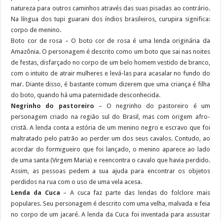
natureza para outros caminhos através das suas pisadas ao contrário.
Na língua dos tupi guarani dos índios brasileiros, curupira significa:
corpo de menino.
Boto cor de rosa – O boto cor de rosa é uma lenda originária da
Amazônia. O personagem é descrito como um boto que sai nas noites
de festas, disfarçado no corpo de um belo homem vestido de branco,
com o intuito de atrair mulheres e levá-las para acasalar no fundo do
mar. Diante disso, é bastante comum dizerem que uma criança é filha
do boto, quando há uma paternidade desconhecida.
Negrinho do pastoreiro
– O negrinho do pastoreiro é um
personagem criado na região sul do Brasil, mas com origem afro-
cristã. A lenda conta a estória de um menino negro e escravo que foi
maltratado pelo patrão ao perder um dos seus cavalos. Contudo, ao
acordar do formigueiro que foi lançado, o menino aparece ao lado
de uma santa (Virgem Maria) e reencontra o cavalo que havia perdido.
Assim, as pessoas pedem a sua ajuda para encontrar os objetos
perdidos na rua com o uso de uma vela acesa.
Lenda da Cuca
– A cuca faz parte das lendas do folclore mais
populares. Seu personagem é descrito com uma velha, malvada e feia
no corpo de um jacaré. A lenda da Cuca foi inventada para assustar