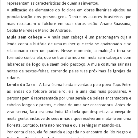
representam as características de quem as inventou.
A utilização de elementos do folclore em obras literárias ajudou na
popularização dos personagens. Dentre os autores brasileiros que
mais retrataram o folclore em suas obras estão: Ariano Suassuna,
Cecília Meireles e Mário de Andrade.
Mula sem cabeça
– A mula sem cabeça é um personagem cuja a
lenda conta a história de uma mulher que teria se apaixonado e se
relacionado com um padre. Nesse momento, a maldição teria se
formado contra ela, que se transformou em mula sem cabeça e com
labaredas de fogo que saem pelo pescoço. A mula costuma sair nas
noites de sextas-feiras, correndo pelas ruas próximas às igrejas da
cidade.
Lenda da Iara
– A Iara é uma lenda inventada pelo povo Tupi. Entre
as lendas do folclore brasileiro, ela é uma das mais populares. A
personagem é representada por uma sereia de beleza encantadora e
cabelos longos e pretos, e dona de uma vez encantadora. Antes de
virar sereia, Iara era uma índia tão bela que despertava a inveja de
muita gente, inclusive de seus irmãos que resolveram matá-la em uma
floresta. Contudo, Iara não morreu e quis se vingar matando-os.
Por conta disso, ela foi punida e jogada no encontro do Rio Negro e