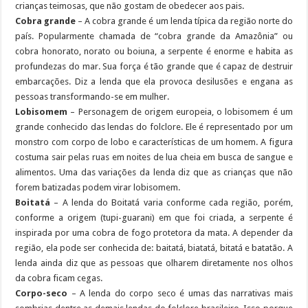
crianças teimosas, que não gostam de obedecer aos pais.
Cobra grande
– A cobra grande é um lenda típica da região norte do
país. Popularmente chamada de “cobra grande da Amazônia” ou
cobra honorato, norato ou boiuna, a serpente é enorme e habita as
profundezas do mar. Sua força é tão grande que é capaz de destruir
embarcações. Diz a lenda que ela provoca desilusões e engana as
pessoas transformando-se em mulher.
Lobisomem
– Personagem de origem europeia, o lobisomem é um
grande conhecido das lendas do folclore. Ele é representado por um
monstro com corpo de lobo e características de um homem. A figura
costuma sair pelas ruas em noites de lua cheia em busca de sangue e
alimentos. Uma das variações da lenda diz que as crianças que não
forem batizadas podem virar lobisomem.
Boitatá
– A lenda do Boitatá varia conforme cada região, porém,
conforme a origem (tupi-guarani) em que foi criada, a serpente é
inspirada por uma cobra de fogo protetora da mata. A depender da
região, ela pode ser conhecida de: baitatá, biatatá, bitatá e batatão. A
lenda ainda diz que as pessoas que olharem diretamente nos olhos
da cobra ficam cegas.
Corpo-seco
– A lenda do corpo seco é umas das narrativas mais