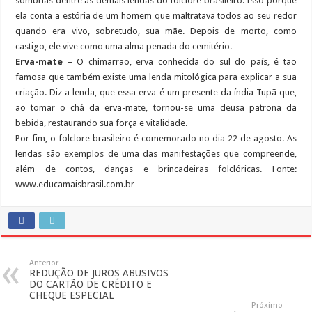
sombrias dentre as demais lendas do folclore brasileiro. Isso porque
ela conta a estória de um homem que maltratava todos ao seu redor
quando era vivo, sobretudo, sua mãe. Depois de morto, como
castigo, ele vive como uma alma penada do cemitério.
Erva-mate
– O chimarrão, erva conhecida do sul do país, é tão
famosa que também existe uma lenda mitológica para explicar a sua
criação. Diz a lenda, que essa erva é um presente da índia Tupã que,
ao tomar o chá da erva-mate, tornou-se uma deusa patrona da
bebida, restaurando sua força e vitalidade.
Por fim, o folclore brasileiro é comemorado no dia 22 de agosto. As
lendas são exemplos de uma das manifestações que compreende,
além de contos, danças e brincadeiras folclóricas. Fonte:
www.educamaisbrasil.com.br
Anterior
REDUÇÃO DE JUROS ABUSIVOS
DO CARTÃO DE CRÉDITO E
CHEQUE ESPECIAL
Próximo