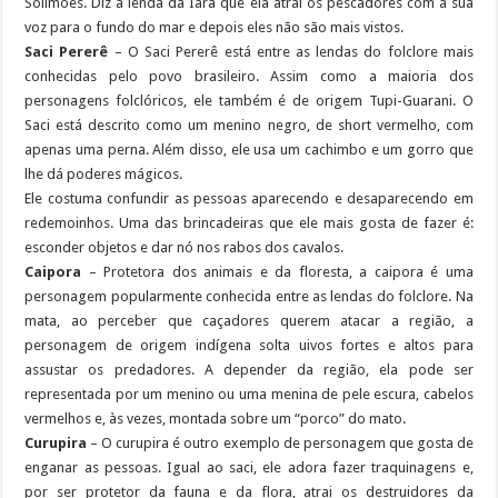
Solimões. Diz a lenda da Iara que ela atrai os pescadores com a sua
voz para o fundo do mar e depois eles não são mais vistos.
Saci Pererê
– O Saci Pererê está entre as lendas do folclore mais
conhecidas pelo povo brasileiro. Assim como a maioria dos
personagens folclóricos, ele também é de origem Tupi-Guarani. O
Saci está descrito como um menino negro, de short vermelho, com
apenas uma perna. Além disso, ele usa um cachimbo e um gorro que
lhe dá poderes mágicos.
Ele costuma confundir as pessoas aparecendo e desaparecendo em
redemoinhos. Uma das brincadeiras que ele mais gosta de fazer é:
esconder objetos e dar nó nos rabos dos cavalos.
Caipora
– Protetora dos animais e da floresta, a caipora é uma
personagem popularmente conhecida entre as lendas do folclore. Na
mata, ao perceber que caçadores querem atacar a região, a
personagem de origem indígena solta uivos fortes e altos para
assustar os predadores. A depender da região, ela pode ser
representada por um menino ou uma menina de pele escura, cabelos
vermelhos e, às vezes, montada sobre um “porco” do mato.
Curupira
– O curupira é outro exemplo de personagem que gosta de
enganar as pessoas. Igual ao saci, ele adora fazer traquinagens e,
por ser protetor da fauna e da flora, atrai os destruidores da