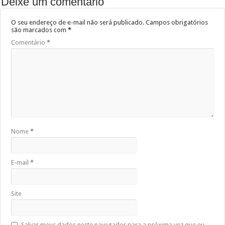
Deixe um comentário
O seu endereço de e-mail não será publicado.
Campos obrigatórios
são marcados com
*
Comentário
*
Nome
*
E-mail
*
Site
Salvar meus dados neste navegador para a próxima vez que eu