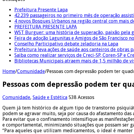
Prefeitura Presente Lapa
42.239 passageiros no primeiro mês de operação assist
4 novos Bosques Urbanos na região central com mais de
PREFEITURA PRESENTE LAPA
WST Burguer: uma história de superação, paixão pela 
Feira de adoção Lagunitas e Amigos de São Francisco n
Conselho Participativo debate zeladoria na Lapa
Prefeitura leva ações de saúde aos canteiros de obras 
Saiba como realizar serviços de Creci-SP, Coren-SP e 
Bibliotecas Municipais atraem mais de 1,5 milhão de v
Home
/
Comunidade
/
Pessoas com depressão podem ter quadr
Pessoas com depressão podem ter qua
Comunidade
,
Saúde e Estética
538 Acessos
Quem já tem histórico de algum tipo de transtorno psiquiát
podem se agravar muito, seja por causa do afastamento das at
Para evitar que o confinamento intensifique as manifestações
e comportamental, minimizando situações que possam ser gat
“Para aqueles que utilizam medicamentos, o ideal é manter 