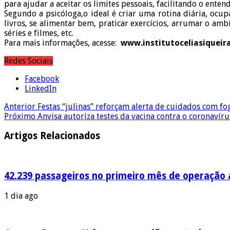
para ajudar a aceitar os limites pessoais, facilitando o enten
Segundo a psicóloga,o ideal é criar uma rotina diária, ocu
livros, se alimentar bem, praticar exercícios, arrumar o amb
séries e filmes, etc.
Para mais informações, acesse:
www.institutoceliasiqueir
Redes Sociais
Facebook
LinkedIn
Anterior
Festas “julinas” reforçam alerta de cuidados com fog
Próximo
Anvisa autoriza testes da vacina contra o coronavír
Artigos Relacionados
42.239 passageiros no primeiro mês de operação a
1 dia ago