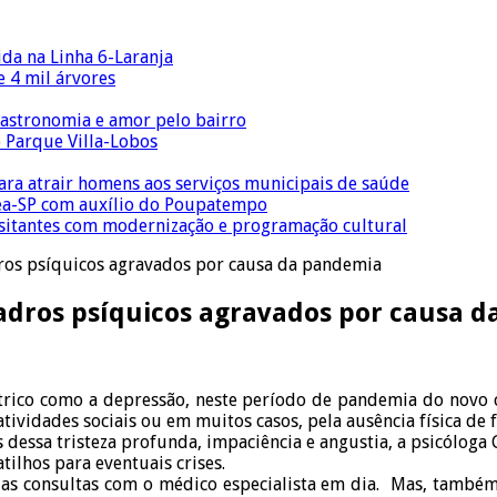
ida na Linha 6-Laranja
 4 mil árvores
gastronomia e amor pelo bairro
o Parque Villa-Lobos
para atrair homens aos serviços municipais de saúde
Crea-SP com auxílio do Poupatempo
isitantes com modernização e programação cultural
os psíquicos agravados por causa da pandemia
dros psíquicos agravados por causa 
rico como a depressão, neste período de pandemia do novo cor
ividades sociais ou em muitos casos, pela ausência física de f
 dessa tristeza profunda, impaciência e angustia, a psicóloga 
ilhos para eventuais crises.
as consultas com o médico especialista em dia. Mas, também 