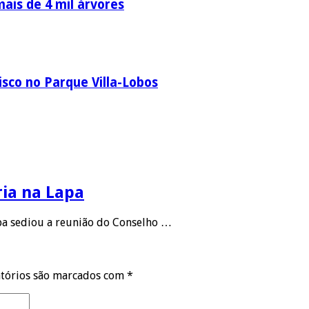
ais de 4 mil árvores
sco no Parque Villa-Lobos
ria na Lapa
apa sediou a reunião do Conselho …
tórios são marcados com
*