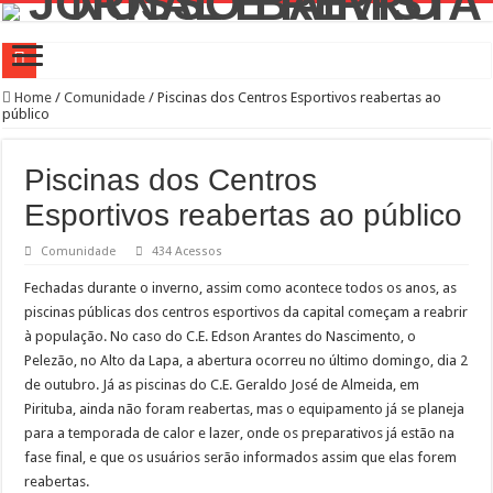
Prefeitura Presente Lapa
Home
/
Comunidade
/
Piscinas dos Centros Esportivos reabertas ao
público
42.239 passageiros no primeiro mês de operação assistida na Linha 6-Laranja
4 novos Bosques Urbanos na região central com mais de 4 mil árvores
Piscinas dos Centros
PREFEITURA PRESENTE LAPA
Esportivos reabertas ao público
WST Burguer: uma história de superação, paixão pela gastronomia e amor pelo b
Comunidade
434 Acessos
Feira de adoção Lagunitas e Amigos de São Francisco no Parque Villa-Lobos
Fechadas durante o inverno, assim como acontece todos os anos, as
Conselho Participativo debate zeladoria na Lapa
piscinas públicas dos centros esportivos da capital começam a reabrir
à população. No caso do C.E. Edson Arantes do Nascimento, o
Prefeitura leva ações de saúde aos canteiros de obras para atrair homens aos serv
Pelezão, no Alto da Lapa, a abertura ocorreu no último domingo, dia 2
Saiba como realizar serviços de Creci-SP, Coren-SP e Crea-SP com auxílio do P
de outubro. Já as piscinas do C.E. Geraldo José de Almeida, em
Pirituba, ainda não foram reabertas, mas o equipamento já se planeja
Bibliotecas Municipais atraem mais de 1,5 milhão de visitantes com modernizaç
para a temporada de calor e lazer, onde os preparativos já estão na
fase final, e que os usuários serão informados assim que elas forem
reabertas.