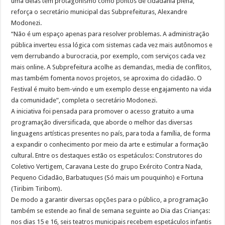
uma delas têm protagonismo como pontos de cidadania plena,
reforça o secretário municipal das Subprefeituras, Alexandre
Modonezi.
“Não é um espaço apenas para resolver problemas. A administração
pública inverteu essa lógica com sistemas cada vez mais autônomos e
vem derrubando a burocracia, por exemplo, com serviços cada vez
mais online. A Subprefeitura acolhe as demandas, media de conflitos,
mas também fomenta novos projetos, se aproxima do cidadão. O
Festival é muito bem-vindo e um exemplo desse engajamento na vida
da comunidade”, completa o secretário Modonezi.
A iniciativa foi pensada para promover o acesso gratuito a uma
programação diversificada, que aborde o melhor das diversas
linguagens artísticas presentes no país, para toda a família, de forma
a expandir o conhecimento por meio da arte e estimular a formação
cultural. Entre os destaques estão os espetáculos: Construtores do
Coletivo Vertigem, Caravana Leste do grupo Exército Contra Nada,
Pequeno Cidadão, Barbatuques (Só mais um pouquinho) e Fortuna
(Tiribim Tiribom).
De modo a garantir diversas opções para o público, a programação
também se estende ao final de semana seguinte ao Dia das Crianças:
nos dias 15 e 16, seis teatros municipais recebem espetáculos infantis