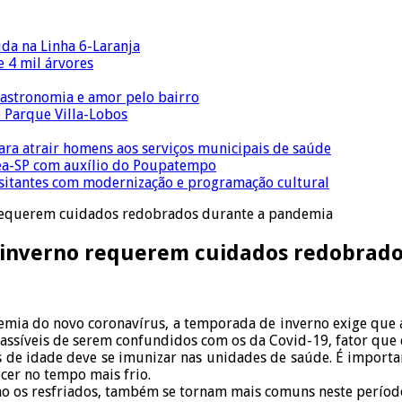
ida na Linha 6-Laranja
 4 mil árvores
gastronomia e amor pelo bairro
o Parque Villa-Lobos
para atrair homens aos serviços municipais de saúde
Crea-SP com auxílio do Poupatempo
isitantes com modernização e programação cultural
 requerem cuidados redobrados durante a pandemia
o inverno requerem cuidados redobrad
ia do novo coronavírus, a temporada de inverno exige que a
 passíveis de serem confundidos com os da Covid-19, fator que
 de idade deve se imunizar nas unidades de saúde. É importa
er no tempo mais frio.
mo os resfriados, também se tornam mais comuns neste perío