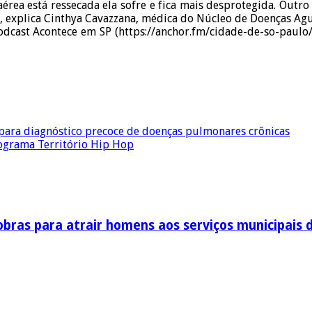
érea está ressecada ela sofre e fica mais desprotegida. Outr
”, explica Cinthya Cavazzana, médica do Núcleo de Doenças Agu
 podcast Acontece em SP (https://anchor.fm/cidade-de-so-pau
 para diagnóstico precoce de doenças pulmonares crônicas
rograma Território Hip Hop
obras para atrair homens aos serviços municipais 