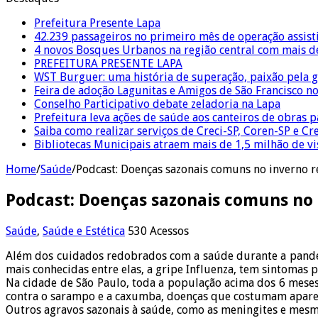
Prefeitura Presente Lapa
42.239 passageiros no primeiro mês de operação assist
4 novos Bosques Urbanos na região central com mais de
PREFEITURA PRESENTE LAPA
WST Burguer: uma história de superação, paixão pela 
Feira de adoção Lagunitas e Amigos de São Francisco n
Conselho Participativo debate zeladoria na Lapa
Prefeitura leva ações de saúde aos canteiros de obras 
Saiba como realizar serviços de Creci-SP, Coren-SP e 
Bibliotecas Municipais atraem mais de 1,5 milhão de v
Home
/
Saúde
/
Podcast: Doenças sazonais comuns no inverno
Podcast: Doenças sazonais comuns n
Saúde
,
Saúde e Estética
530 Acessos
Além dos cuidados redobrados com a saúde durante a pandem
mais conhecidas entre elas, a gripe Influenza, tem sintomas
Na cidade de São Paulo, toda a população acima dos 6 meses
contra o sarampo e a caxumba, doenças que costumam aparec
Outros agravos sazonais à saúde, como as meningites e mes