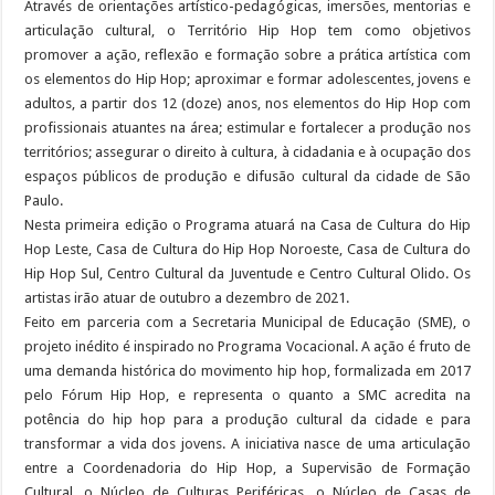
Através de orientações artístico-pedagógicas, imersões, mentorias e
articulação cultural, o Território Hip Hop tem como objetivos
promover a ação, reflexão e formação sobre a prática artística com
os elementos do Hip Hop; aproximar e formar adolescentes, jovens e
adultos, a partir dos 12 (doze) anos, nos elementos do Hip Hop com
profissionais atuantes na área; estimular e fortalecer a produção nos
territórios; assegurar o direito à cultura, à cidadania e à ocupação dos
espaços públicos de produção e difusão cultural da cidade de São
Paulo.
Nesta primeira edição o Programa atuará na Casa de Cultura do Hip
Hop Leste, Casa de Cultura do Hip Hop Noroeste, Casa de Cultura do
Hip Hop Sul, Centro Cultural da Juventude e Centro Cultural Olido. Os
artistas irão atuar de outubro a dezembro de 2021.
Feito em parceria com a Secretaria Municipal de Educação (SME), o
projeto inédito é inspirado no Programa Vocacional. A ação é fruto de
uma demanda histórica do movimento hip hop, formalizada em 2017
pelo Fórum Hip Hop, e representa o quanto a SMC acredita na
potência do hip hop para a produção cultural da cidade e para
transformar a vida dos jovens. A iniciativa nasce de uma articulação
entre a Coordenadoria do Hip Hop, a Supervisão de Formação
Cultural, o Núcleo de Culturas Periféricas, o Núcleo de Casas de