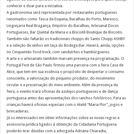
conhecer e doar para a iniciativa.
A gastronomia será representada por restaurantes portugueses
renomados como Tasca da Esquina, Bacalhau do Porto, Maresco,
Linguiçaria Real Bragança, Empório do Bacalhau, Artesanal Doces
Portugueses, Bar Quintal da Maria e a Biscoitê Boutique de Biscoito.
Também não faltarão os tradicionais chopps do Santo Chopp ASHBY
e a seleção de vinhos em taça do Bodega Bar. Haverá, ainda, opções
no Cinquentão food truck, com sanduíches e hambúrgueres.
A arte e o artesanato também marcam presença na programação. O
Portugal Fest de São Paulo firmou uma parceria com a feira Casa de
Alice, que tem em sua essência o propósito de despertar o consumo
consciente, a valorização do pequeno produtor, do movimento
circular e a preservação do meio ambiente. Além da presença da
feira, o evento trará oficinas de azulejos portugueses e de dança
portuguesa antes das apresentações dos ranchos folclóricos. Para as
crianças haverá oficinas especiais com o Ateliê “Maria Flor”, jogos e
brincadeiras.
Já os interessados em obter informações sobre as novas regras e
assessoria jurídica ligados à obtenção da Cidadania Portuguesa
poderão tirar dúvidas com a advogada Adriana Chiaradia,