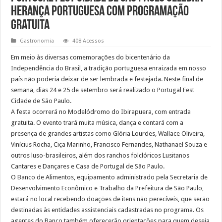
herança portuguesa com programação
gratuita
Gastronomia
408 Acessos
Em meio às diversas comemorações do bicentenário da
Independência do Brasil, a tradição portuguesa enraizada em nosso
país não poderia deixar de ser lembrada e festejada. Neste final de
semana, dias 24 e 25 de setembro será realizado o Portugal Fest
Cidade de São Paulo.
A festa ocorrerá no Modelódromo do Ibirapuera, com entrada
gratuita. O evento trará muita música, dança e contará com a
presença de grandes artistas como Glória Lourdes, Wallace Oliveira,
Vinícius Rocha, Ciça Marinho, Francisco Fernandes, Nathanael Souza e
outros luso-brasileiros, além dos ranchos folclóricos Lusitanos
Cantares e Dançares e Casa de Portugal de São Paulo.
O Banco de Alimentos, equipamento administrado pela Secretaria de
Desenvolvimento Econômico e Trabalho da Prefeitura de São Paulo,
estará no local recebendo doações de itens não perecíveis, que serão
destinadas às entidades assistenciais cadastradas no programa. Os
agentes do Banco também oferecerão orientações para quem deseja