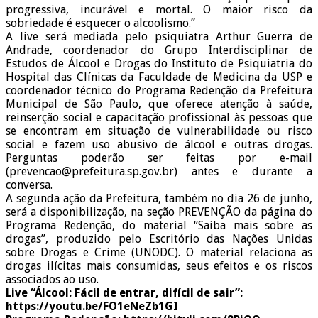
progressiva, incurável e mortal. O maior risco da
sobriedade é esquecer o alcoolismo.”
A live será mediada pelo psiquiatra Arthur Guerra de
Andrade, coordenador do Grupo Interdisciplinar de
Estudos de Álcool e Drogas do Instituto de Psiquiatria do
Hospital das Clínicas da Faculdade de Medicina da USP e
coordenador técnico do Programa Redenção da Prefeitura
Municipal de São Paulo, que oferece atenção à saúde,
reinserção social e capacitação profissional às pessoas que
se encontram em situação de vulnerabilidade ou risco
social e fazem uso abusivo de álcool e outras drogas.
Perguntas poderão ser feitas por e-mail
(prevencao@prefeitura.sp.gov.br) antes e durante a
conversa.
A segunda ação da Prefeitura, também no dia 26 de junho,
será a disponibilização, na seção PREVENÇÃO da página do
Programa Redenção, do material “Saiba mais sobre as
drogas”, produzido pelo Escritório das Nações Unidas
sobre Drogas e Crime (UNODC). O material relaciona as
drogas ilícitas mais consumidas, seus efeitos e os riscos
associados ao uso.
Live “Álcool: Fácil de entrar, difícil de sair”:
https://youtu.be/FO1eNeZb1GI