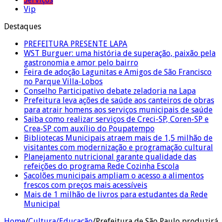
Vip
Destaques
PREFEITURA PRESENTE LAPA
WST Burguer: uma história de superação, paixão pela
gastronomia e amor pelo bairro
Feira de adoção Lagunitas e Amigos de São Francisco
no Parque Villa-Lobos
Conselho Participativo debate zeladoria na Lapa
Prefeitura leva ações de saúde aos canteiros de obras
para atrair homens aos serviços municipais de saúde
Saiba como realizar serviços de Creci-SP, Coren-SP e
Crea-SP com auxílio do Poupatempo
Bibliotecas Municipais atraem mais de 1,5 milhão de
visitantes com modernização e programação cultural
Planejamento nutricional garante qualidade das
refeições do programa Rede Cozinha Escola
Sacolões municipais ampliam o acesso a alimentos
frescos com preços mais acessíveis
Mais de 1 milhão de livros para estudantes da Rede
Municipal
Home
/
Cultura/Educação
/
Prefeitura de São Paulo produzirá