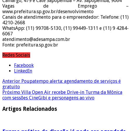
Camargo, 479 e Cate Sapopemba – Av. Sapopemba, 9064
Vagas de Emprego –
www.prefeitura.sp.gov.br/desenvolvimento
Canais de atendimento para o empreendedor: Telefone: (11)
4210-2668
WhatsApp: (11) 99708-5130, (11) 99449-1311 e (11) 9 4284-
6067
atendimento@adesampa.com.br
Fonte: prefeitura.sp.gov.br
Redes Sociais
Facebook
LinkedIn
Anterior
Poupatempo alerta: agendamento de serviços é
gratuito
Próximo
Villa Open Air recebe Drive-in Turma da Mônica
com sessões CineGibi e personagens ao vivo
Artigos Relacionados