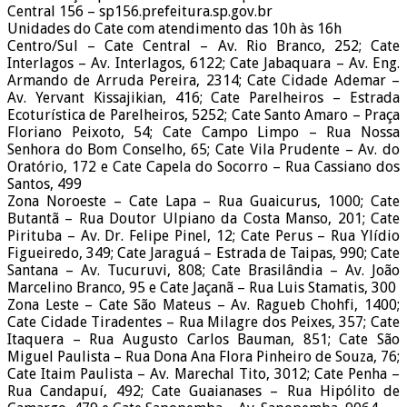
Central 156 – sp156.prefeitura.sp.gov.br
Unidades do Cate com atendimento das 10h às 16h
Centro/Sul – Cate Central – Av. Rio Branco, 252; Cate
Interlagos – Av. Interlagos, 6122; Cate Jabaquara – Av. Eng.
Armando de Arruda Pereira, 2314; Cate Cidade Ademar –
Av. Yervant Kissajikian, 416; Cate Parelheiros – Estrada
Ecoturística de Parelheiros, 5252; Cate Santo Amaro – Praça
Floriano Peixoto, 54; Cate Campo Limpo – Rua Nossa
Senhora do Bom Conselho, 65; Cate Vila Prudente – Av. do
Oratório, 172 e Cate Capela do Socorro – Rua Cassiano dos
Santos, 499
Zona Noroeste – Cate Lapa – Rua Guaicurus, 1000; Cate
Butantã – Rua Doutor Ulpiano da Costa Manso, 201; Cate
Pirituba – Av. Dr. Felipe Pinel, 12; Cate Perus – Rua Ylídio
Figueiredo, 349; Cate Jaraguá – Estrada de Taipas, 990; Cate
Santana – Av. Tucuruvi, 808; Cate Brasilândia – Av. João
Marcelino Branco, 95 e Cate Jaçanã – Rua Luis Stamatis, 300
Zona Leste – Cate São Mateus – Av. Ragueb Chohfi, 1400;
Cate Cidade Tiradentes – Rua Milagre dos Peixes, 357; Cate
Itaquera – Rua Augusto Carlos Bauman, 851; Cate São
Miguel Paulista – Rua Dona Ana Flora Pinheiro de Souza, 76;
Cate Itaim Paulista – Av. Marechal Tito, 3012; Cate Penha –
Rua Candapuí, 492; Cate Guaianases – Rua Hipólito de