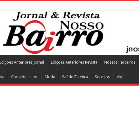
Edições Anteriores Jornal
Edições Anteriores Revista
Nossos Parceiros
mia
Carta do Leitor
Moda
Saúde/Estética
Serviços
Vip