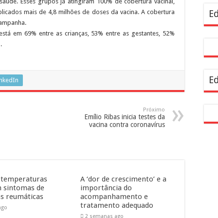
 saúde. Esses grupos já atingiram 100% de cobertura vacinal,
resentam demandas de zeladoria na Casa Civil
icados mais de 4,8 milhões de doses da vacina. A cobertura
Ed
campanha.
está em 69% entre as crianças, 53% entre as gestantes, 52%
.
Ed
inkedIn
Próximo
Emílio Ribas inicia testes da
vacina contra coronavírus
 temperaturas
A ‘dor de crescimento’ e a
 sintomas de
importância do
s reumáticas
acompanhamento e
tratamento adequado
ago
2 semanas ago