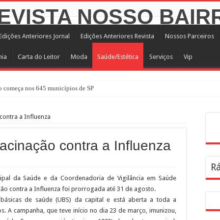
Edições Anteriores Jornal
Edições Anteriores Revista
Nossos Parceiros
mia
Carta do Leitor
Moda
Saúde/Estética
Serviços
Vip
 começa nos 645 municípios de SP
atuita em agosto com atividades voltadas à inovação, gestão e geração de renda
contra a Influenza
nterparques abrem inscrições para maior trilha de São Paulo
Pes
a no CTN durante o mês de agosto
vacinação contra a Influenza
tê Diretivo da Distrital Oeste da ACSP
Rá
bre inscrições para programação de cursos
icipal da Saúde e da Coordenadoria de Vigilância em Saúde
a dentro da geladeira pode ser um erro, veja o jeito certo
ão contra a Influenza foi prorrogada até 31 de agosto.
rendizagem usadas por estudantes da rede estadual SP
básicas de saúde (UBS) da capital e está aberta a toda a
os. A campanha, que teve início no dia 23 de março, imunizou,
ira Infância