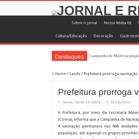
Sobre o jornal
Nosso Midia Kit
Cultura/Educação
Decoração
Gastrono
Destaques
Campanha de Multivacinação
TEIAs ampliam programação gr
Home
/
Saúde
/
Prefeitura prorroga vacinação 
Pedal de Ativação da Trilha I
2º Festival Nordeste in Samp
Prefeitura prorroga 
2ª Reunião Ordinária do Comi
Saúde
,
Saúde e Estética
621 Acessos
Jornada do Patrimônio 2026 a
A Prefeitura, por meio da Secretaria Mun
Sobrou pizza? Guardar na caix
(Covisa), informa que a Campanha de Vacinaç
12 plataformas de apoio à ap
A vacinação permanece nas 468 unidades 
população, em especial os grupos prioritári
9ª Semana Municipal da Prime