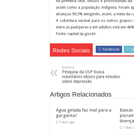
na primeira fase, idosos e profissionais da
Representantes de bairros ap
assim como a população indígena. Foram apl
alcançou 90,5% atingindo, assim, a meta da 
A cobertura vacinal para os outros grupos 
entre as puérperas e em adultos está em 46%
Fonte: capital.sp.gov.br
Facebook
L
Redes Sociais
Anterior
Pesquisa da USP busca
voluntários idosos para estudos
sobre depressão
Artigos Relacionados
Água gelada faz mal para a
Baixas
garganta?
pioram
doença
7 dias ago
7 dias 