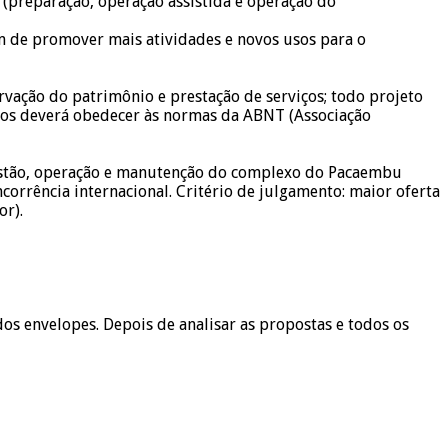
 (preparação, operação assistida e operação do
ém de promover mais atividades e novos usos para o
rvação do patrimônio e prestação de serviços; todo projeto
ntos deverá obedecer às normas da ABNT (Associação
 gestão, operação e manutenção do complexo do Pacaembu
orrência internacional. Critério de julgamento: maior oferta
or).
 dos envelopes. Depois de analisar as propostas e todos os