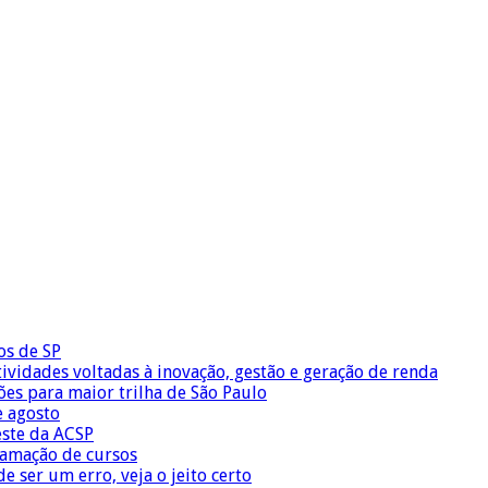
os de SP
vidades voltadas à inovação, gestão e geração de renda
ões para maior trilha de São Paulo
e agosto
este da ACSP
ramação de cursos
 ser um erro, veja o jeito certo