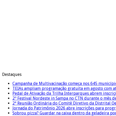
Destaques
Campanha de Multivacinação começa nos 645 municípi
TEIAs ampliam programação gratuita em agosto com ati
Pedal de Ativação da Trilha Interparques abrem inscriç
2º Festival Nordeste in Sampa no CTN durante o mês d
2ª Reunião Ordinária do Comitê Diretivo da Distrital O
Jornada do Patrimônio 2026 abre inscrições para prog
Sobrou pizza? Guardar na caixa dentro da geladeira pode