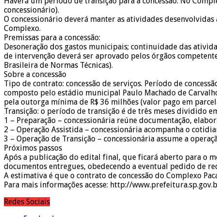
Haverá um período de transição para a concessão. No Comple
concessionário).
O concessionário deverá manter as atividades desenvolvidas 
Complexo.
Premissas para a concessão:
Desoneração dos gastos municipais; continuidade das ativida
de intervenção deverá ser aprovado pelos órgãos competente
Brasileira de Normas Técnicas).
Sobre a concessão
Tipo de contrato: concessão de serviços. Período de concess
composto pelo estádio municipal Paulo Machado de Carvalho e
pela outorga mínima de R$ 36 milhões (valor pago em parcela
Transição: o período de transição é de três meses dividido em
1 – Preparação – concessionária reúne documentação, elabora
2 – Operação Assistida – concessionária acompanha o cotidi
3 – Operação de Transição – concessionária assume a operaç
Próximos passos
Após a publicação do edital final, que ficará aberto para o m
documentos entregues, obedecendo a eventual pedido de re
A estimativa é que o contrato de concessão do Complexo Pac
Para mais informações acesse: http://www.prefeitura.sp.gov.b
Redes Sociais