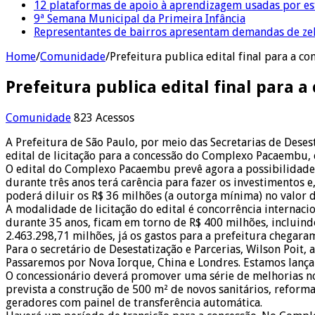
12 plataformas de apoio à aprendizagem usadas por es
9ª Semana Municipal da Primeira Infância
Representantes de bairros apresentam demandas de zel
Home
/
Comunidade
/
Prefeitura publica edital final para a
Prefeitura publica edital final para
Comunidade
823 Acessos
A Prefeitura de São Paulo, por meio das Secretarias de Desest
edital de licitação para a concessão do Complexo Pacaembu,
O edital do Complexo Pacaembu prevê agora a possibilidade 
durante três anos terá carência para fazer os investimentos e
poderá diluir os R$ 36 milhões (a outorga mínima) no valor da
A modalidade de licitação do edital é concorrência internac
durante 35 anos, ficam em torno de R$ 400 milhões, incluind
2.463.298,71 milhões, já os gastos para a prefeitura chegaram
Para o secretário de Desestatização e Parcerias, Wilson Poit,
Passaremos por Nova Iorque, China e Londres. Estamos lança
O concessionário deverá promover uma série de melhorias no 
prevista a construção de 500 m² de novos sanitários, reforma
geradores com painel de transferência automática.