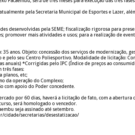
xo Pacaembu, será de três meses para execução das três fases
atualmente pela Secretaria Municipal de Esportes e Lazer, al
des desenvolvidas pela SEME; fiscalização rigorosa para prese
s; promover mais atividades e usos; para a realização de eve
ão: 35 anos. Objeto: concessão dos serviços de modernização,
 pelo seu Centro Poliesportivo. Modalidade de licitação: Conc
s anuais) *Corrigidas pelo IPC (Índice de preços ao consumid
 três fases:
 planos, etc;
ano da operação do Complexo;
ão com apoio do Poder concedente.
ercado por 60 dias, haverá a licitação de fato, com a abertura
curso, será homologado o vencedor.
aembu seja assinado até setembro.
r/cidade/secretarias/desestatizacao/