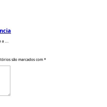
ncia
to a …
tórios são marcados com
*