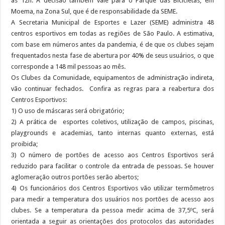
às 12h. A decisão também vale para o Parque das Bicicletas, em
Moema, na Zona Sul, que é de responsabilidade da SEME.
A Secretaria Municipal de Esportes e Lazer (SEME) administra 48
centros esportivos em todas as regiões de São Paulo. A estimativa,
com base em números antes da pandemia, é de que os clubes sejam
frequentados nesta fase de abertura por 40% de seus usuários, o que
corresponde a 148 mil pessoas ao mês.
Os Clubes da Comunidade, equipamentos de administração indireta,
vão continuar fechados. Confira as regras para a reabertura dos
Centros Esportivos:
1) O uso de máscaras será obrigatório;
2) A prática de esportes coletivos, utilização de campos, piscinas,
playgrounds e academias, tanto internas quanto externas, está
proibida;
3) O número de portões de acesso aos Centros Esportivos será
reduzido para facilitar o controle da entrada de pessoas. Se houver
aglomeração outros portões serão abertos;
4) Os funcionários dos Centros Esportivos vão utilizar termômetros
para medir a temperatura dos usuários nos portões de acesso aos
clubes. Se a temperatura da pessoa medir acima de 37,5ºC, será
orientada a seguir as orientações dos protocolos das autoridades