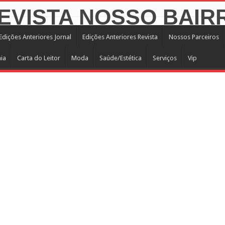
Edições Anteriores Jornal
Edições Anteriores Revista
Nossos Parceiros
ia
Carta do Leitor
Moda
Saúde/Estética
Serviços
Vip