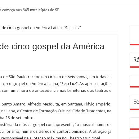
 começa nos 645 municípios de SP
atuita em agosto com atividades voltadas à inovação, gestão e geração de renda
 de circo gospel da América Latina, “Seja Luz”
nterparques abrem inscrições para maior trilha de São Paulo
Pes
a no CTN durante o mês de agosto
de circo gospel da América
tê Diretivo da Distrital Oeste da ACSP
Rá
bre inscrições para programação de cursos
a dentro da geladeira pode ser um erro, veja o jeito certo
ra de São Paulo recebe um circuito de seis shows, em todas as
rendizagem usadas por estudantes da rede estadual SP
 circo gospel da América Latina, “Seja Luz”. As apresentações
ira Infância
s com uma hora de antecedência nas bilheterias dos teatros e
resentam demandas de zeladoria na Casa Civil
Ed
em Santo Amaro, Alfredo Mesquita, em Santana, Flávio Império,
 na Lapa, e Centro de Formação Cultural Cidade Tiradentes, na
dia 26 de setembro.
 história da música gospel com apresentação musical, números
uilibrismo, números aéreos e contorcionismos. A atração já
i responsável pela lotação máxima no Theatro Municipal.