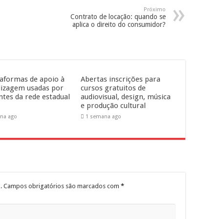
Próximo
Contrato de locação: quando se
aplica o direito do consumidor?
taformas de apoio à
Abertas inscrições para
izagem usadas por
cursos gratuitos de
ntes da rede estadual
audiovisual, design, música
e produção cultural
na ago
1 semana ago
.
Campos obrigatórios são marcados com
*