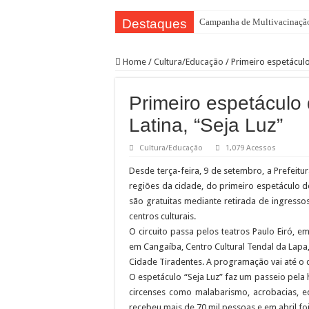
Destaques
Campanha de Multivacinação
TEIAs ampliam programação gr
Home
/
Cultura/Educação
/
Primeiro espetáculo
Pedal de Ativação da Trilha I
2º Festival Nordeste in Samp
Primeiro espetáculo 
2ª Reunião Ordinária do Comi
Latina, “Seja Luz”
Jornada do Patrimônio 2026 a
Cultura/Educação
1,079 Acessos
Sobrou pizza? Guardar na caix
Desde terça-feira, 9 de setembro, a Prefeitu
12 plataformas de apoio à ap
regiões da cidade, do primeiro espetáculo de
9ª Semana Municipal da Prime
são gratuitas mediante retirada de ingresso
centros culturais.
Representantes de bairros ap
O circuito passa pelos teatros Paulo Eiró, 
em Cangaíba, Centro Cultural Tendal da Lapa,
Cidade Tiradentes. A programação vai até o 
O espetáculo “Seja Luz” faz um passeio pela
circenses como malabarismo, acrobacias, eq
recebeu mais de 70 mil pessoas e em abril fo