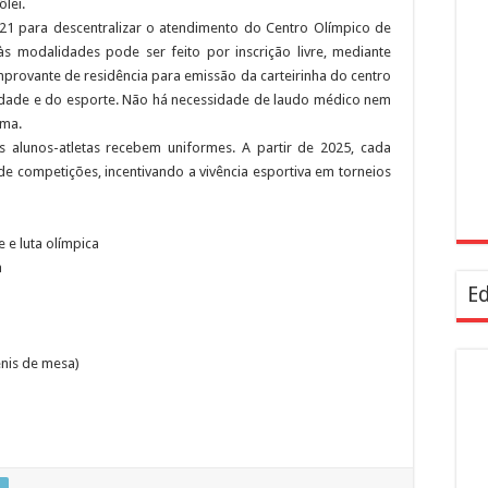
lei.
1 para descentralizar o atendimento do Centro Olímpico de
s modalidades pode ser feito por inscrição livre, mediante
rovante de residência para emissão da carteirinha do centro
idade e do esporte. Não há necessidade de laudo médico nem
ama.
s alunos-atletas recebem uniformes. A partir de 2025, cada
e competições, incentivando a vivência esportiva em torneios
e e luta olímpica
a
Ed
ênis de mesa)