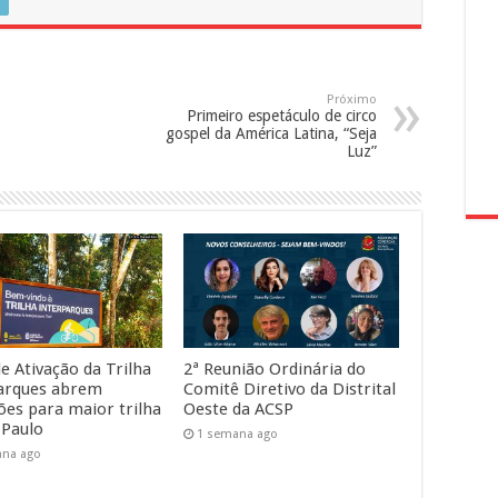
Próximo
Primeiro espetáculo de circo
gospel da América Latina, “Seja
Luz”
e Ativação da Trilha
2ª Reunião Ordinária do
arques abrem
Comitê Diretivo da Distrital
ções para maior trilha
Oeste da ACSP
 Paulo
1 semana ago
ana ago