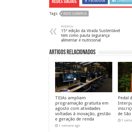
Facebook
LinkedIn
Redes Sociais
Tags
REDE OLÍMPICA
Anterior
15ª edição da Virada Sustentável
tem como pauta segurança
alimentar e nutricional
Artigos Relacionados
TEIAs ampliam
Pedal d
programação gratuita em
Interp
agosto com atividades
inscri
voltadas à inovação, gestão
de São
e geração de renda
1 sem
1 semana ago