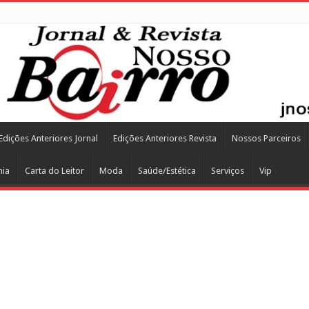
Edições Anteriores Jornal
Edições Anteriores Revista
Nossos Parceiros
mia
Carta do Leitor
Moda
Saúde/Estética
Serviços
Vip