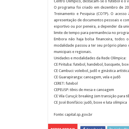
Centro Olímpico, destacam-se o futebol e o vô
O programa foi criado em dezembro de 202
Treinamento e Pesquisa (COTP). O acesso à
apresentação de documentos pessoais e comp
esportivo ou por peneira, a depender da un
limite de tempo para permanência no progr
Embora não haja bolsa financeira, todos o
modalidade passou a ter seu próprio plano d
municipais e regionais.
Unidades e modalidades da Rede Olímpica:
CE Pirituba: futebol, handebol, basquete, box
CE Cambuci: voleibol, judô e ginástica artístic
CE Guarapiranga: canoagem, vela e judô
CERET: futebol
CEPEUSP: tênis de mesa e canoagem
CE Vila Curuçá: breaking (em transição para t
CE José Bonifácio: judô, boxe e luta olímpica
Fonte: capital.sp.gov.br