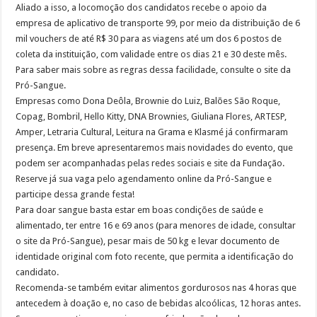
Aliado a isso, a locomoção dos candidatos recebe o apoio da
empresa de aplicativo de transporte 99, por meio da distribuição de 6
mil vouchers de até R$ 30 para as viagens até um dos 6 postos de
coleta da instituição, com validade entre os dias 21 e 30 deste mês.
Para saber mais sobre as regras dessa facilidade, consulte o site da
Pró-Sangue.
Empresas como Dona Deôla, Brownie do Luiz, Balões São Roque,
Copag, Bombril, Hello Kitty, DNA Brownies, Giuliana Flores, ARTESP,
Amper, Letraria Cultural, Leitura na Grama e Klasmé já confirmaram
presença. Em breve apresentaremos mais novidades do evento, que
podem ser acompanhadas pelas redes sociais e site da Fundação.
Reserve já sua vaga pelo agendamento online da Pró-Sangue e
participe dessa grande festa!
Para doar sangue basta estar em boas condições de saúde e
alimentado, ter entre 16 e 69 anos (para menores de idade, consultar
o site da Pró-Sangue), pesar mais de 50 kg e levar documento de
identidade original com foto recente, que permita a identificação do
candidato.
Recomenda-se também evitar alimentos gordurosos nas 4 horas que
antecedem à doação e, no caso de bebidas alcoólicas, 12 horas antes.