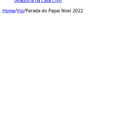
zeladoria na Casa Civil
Home
/
Vip
/
Parada do Papai Noel 2022