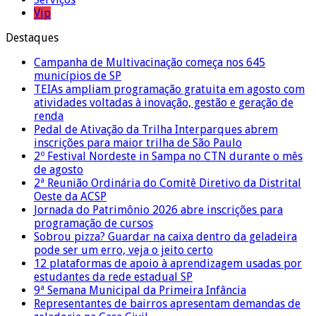
Vip
Destaques
Campanha de Multivacinação começa nos 645
municípios de SP
TEIAs ampliam programação gratuita em agosto com
atividades voltadas à inovação, gestão e geração de
renda
Pedal de Ativação da Trilha Interparques abrem
inscrições para maior trilha de São Paulo
2º Festival Nordeste in Sampa no CTN durante o mês
de agosto
2ª Reunião Ordinária do Comitê Diretivo da Distrital
Oeste da ACSP
Jornada do Patrimônio 2026 abre inscrições para
programação de cursos
Sobrou pizza? Guardar na caixa dentro da geladeira
pode ser um erro, veja o jeito certo
12 plataformas de apoio à aprendizagem usadas por
estudantes da rede estadual SP
9ª Semana Municipal da Primeira Infância
Representantes de bairros apresentam demandas de