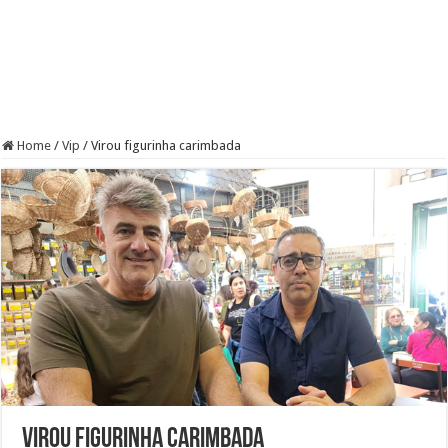
Home
/
Vip
/
Virou figurinha carimbada
Virou figurinha carimbada