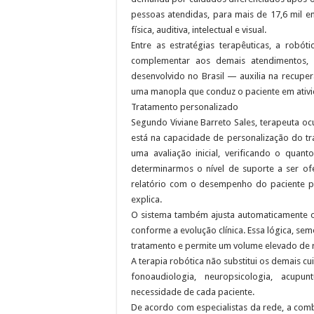
pessoas atendidas, para mais de 17,6 mil 
física, auditiva, intelectual e visual.
Entre as estratégias terapêuticas, a rob
complementar aos demais atendimentos, o
desenvolvido no Brasil — auxilia na recu
uma manopla que conduz o paciente em ativid
Tratamento personalizado
Segundo Viviane Barreto Sales, terapeuta ocu
está na capacidade de personalização do tr
uma avaliação inicial, verificando o qua
determinarmos o nível de suporte a ser ofe
relatório com o desempenho do paciente p
explica.
O sistema também ajusta automaticamente o
conforme a evolução clínica. Essa lógica, sem
tratamento e permite um volume elevado de r
A terapia robótica não substitui os demais cu
fonoaudiologia, neuropsicologia, acupun
necessidade de cada paciente.
De acordo com especialistas da rede, a com