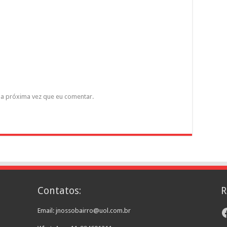
a próxima vez que eu comentar.
Contatos:
R
F
Email: jnossobairro@uol.com.br