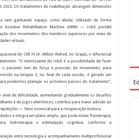
em 2025. Os tratamentos de reabilitação abrangem dimensões
ótica vem ganhando espaço como aliada. Utilizado de forma
 Assistive Rehabilitation Machine (ARM) — robô portátil
peração dos movimentos dos membros superiores por meio de
ades virtuais.
pacional do CER IV Dr. Milton Aldred, no Grajaú, o diferencial
atamento. “O interessante do robô é a possibilidade de fazer
nto o paciente tem de força e precisão do movimento, para
recido na terapia. E, no final de cada sessão, é gerado um
Ed
ara podermos planejar os próximos passos do tratamento”,
 nível de dificuldade, aumentando gradualmente os desafios
elhante à de jogos eletrônicos, contribui para maior adesão ao
epetições — fator essencial para a recuperação motora.
idados e integra um plano amplo, que pode incluir fisioterapia,
tura, hidroterapia e estimulação cognitiva, conforme a
binação entre tecnologia e acompanhamento multiprofissional