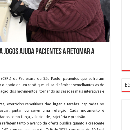
 jogos ajuda pacientes a retomar a
 (CERs) da Prefeitura de São Paulo, pacientes que sofreram
Ed
m o apoio de um robô que utiliza dinâmicas semelhantes às de
ração dos movimentos, tornando as sessões mais interativas e
as, exercícios repetitivos dão lugar a tarefas inspiradas no
escar, pintar ou servir uma refeição. Cada movimento é
ados como força, velocidade, trajetória e precisão.
 refletem tanto o avanço da oferta pública quanto a crescente
 AVC, com um aumento de 74% de 2021, com mais de 10,1 mil