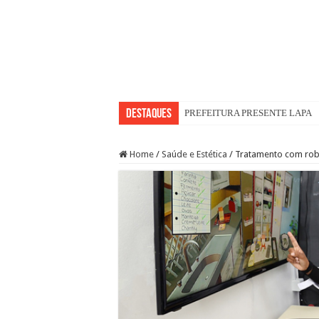
Destaques
PREFEITURA PRESENTE LAPA
WST Burguer: uma história de supe
Home
/
Saúde e Estética
/
Tratamento com robô