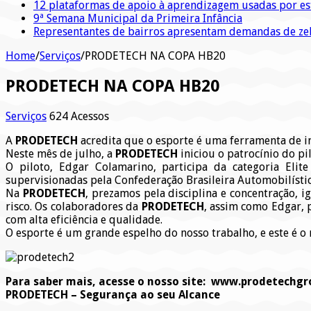
12 plataformas de apoio à aprendizagem usadas por es
9ª Semana Municipal da Primeira Infância
Representantes de bairros apresentam demandas de zel
Home
/
Serviços
/
PRODETECH NA COPA HB20
PRODETECH NA COPA HB20
Serviços
624 Acessos
A
PRODETECH
acredita que o esporte é uma ferramenta de inc
Neste mês de julho, a
PRODETECH
iniciou o patrocínio do p
O piloto, Edgar Colamarino, participa da categoria Eli
supervisionadas pela Confederação Brasileira Automobilístic
Na
PRODETECH
, prezamos pela disciplina e concentração, 
risco. Os colaboradores da
PRODETECH
, assim como Edgar, 
com alta eficiência e qualidade.
O esporte é um grande espelho do nosso trabalho, e este é 
Para saber mais, acesse o nosso site: www.prodetechgr
PRODETECH – Segurança ao seu Alcance