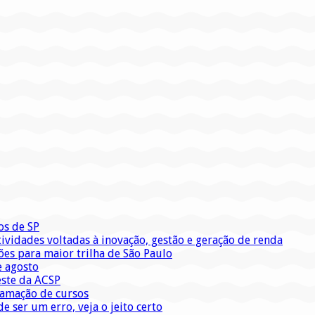
os de SP
vidades voltadas à inovação, gestão e geração de renda
ões para maior trilha de São Paulo
e agosto
este da ACSP
ramação de cursos
 ser um erro, veja o jeito certo