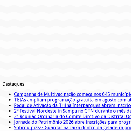
Destaques
Campanha de Multivacinação começa nos 645 municípi
TEIAs ampliam programação gratuita em agosto com ati
Pedal de Ativação da Trilha Interparques abrem inscriç
2º Festival Nordeste in Sampa no CTN durante o mês d
2ª Reunião Ordinária do Comitê Diretivo da Distrital O
Jornada do Patrimônio 2026 abre inscrições para prog
Sobrou pizza? Guardar na caixa dentro da geladeira pode