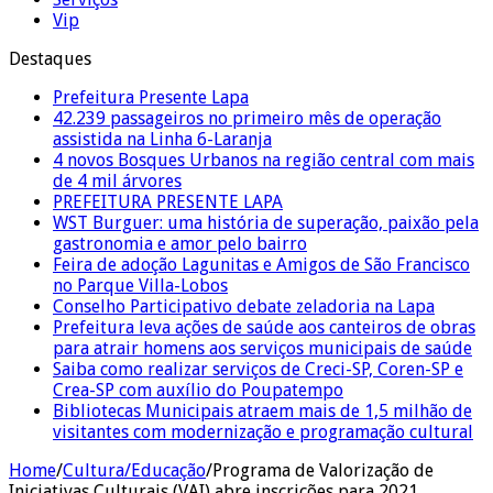
Vip
Destaques
Prefeitura Presente Lapa
42.239 passageiros no primeiro mês de operação
assistida na Linha 6-Laranja
4 novos Bosques Urbanos na região central com mais
de 4 mil árvores
PREFEITURA PRESENTE LAPA
WST Burguer: uma história de superação, paixão pela
gastronomia e amor pelo bairro
Feira de adoção Lagunitas e Amigos de São Francisco
no Parque Villa-Lobos
Conselho Participativo debate zeladoria na Lapa
Prefeitura leva ações de saúde aos canteiros de obras
para atrair homens aos serviços municipais de saúde
Saiba como realizar serviços de Creci-SP, Coren-SP e
Crea-SP com auxílio do Poupatempo
Bibliotecas Municipais atraem mais de 1,5 milhão de
visitantes com modernização e programação cultural
Home
/
Cultura/Educação
/
Programa de Valorização de
Iniciativas Culturais (VAI) abre inscrições para 2021