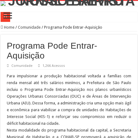
Campanha de Multivacinação começa nos 645 municípios de SP
Home
/
Comunidade
/
Programa Pode Entrar-Aquisição
TEIAs ampliam programação gratuita em agosto com atividades voltadas à inovaç
Programa Pode Entrar-
Pedal de Ativação da Trilha Interparques abrem inscrições para maior trilha de S
Aquisição
2º Festival Nordeste in Sampa no CTN durante o mês de agosto
Comunidade
1,266 Acessos
2ª Reunião Ordinária do Comitê Diretivo da Distrital Oeste da ACSP
Para impulsionar a produção habitacional voltada a famílias com
Jornada do Patrimônio 2026 abre inscrições para programação de cursos
renda mensal até três salários minímos, a Prefeitura de São Paulo
Sobrou pizza? Guardar na caixa dentro da geladeira pode ser um erro, veja o jeito
incluiu o Programa Pode Entrar-Aquisição nos planos urbanísticos
12 plataformas de apoio à aprendizagem usadas por estudantes da rede estadual 
Operações Urbanas Consorciadas (OUC) e de Áreas de Intervenção
Urbana (AIU). Dessa forma, a administração cria uma opção mais ágil
9ª Semana Municipal da Primeira Infância
e econômica para viabilizar a compra de unidades de Habitações de
Representantes de bairros apresentam demandas de zeladoria na Casa Civil
Interesse Social (HIS-1) e reforçar seu compromisso em reduzir o
déficit habitacional na cidade.
Nesta modalidade do programa habitacional da capital, a Secretaria
Municipal de Habitação e a COHAB-SP promoverá a aquisição de