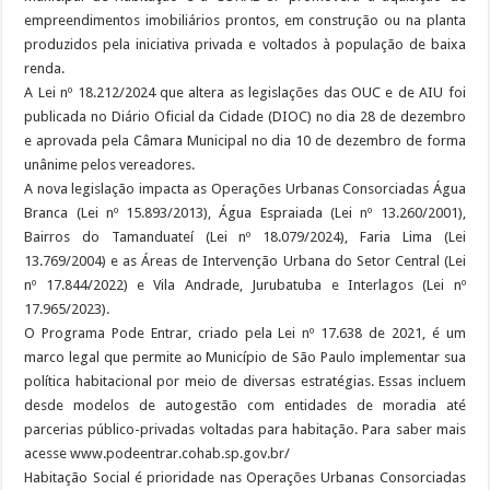
empreendimentos imobiliários prontos, em construção ou na planta
produzidos pela iniciativa privada e voltados à população de baixa
renda.
A Lei nº 18.212/2024 que altera as legislações das OUC e de AIU foi
publicada no Diário Oficial da Cidade (DIOC) no dia 28 de dezembro
e aprovada pela Câmara Municipal no dia 10 de dezembro de forma
unânime pelos vereadores.
A nova legislação impacta as Operações Urbanas Consorciadas Água
Branca (Lei nº 15.893/2013), Água Espraiada (Lei nº 13.260/2001),
Bairros do Tamanduateí (Lei nº 18.079/2024), Faria Lima (Lei
13.769/2004) e as Áreas de Intervenção Urbana do Setor Central (Lei
nº 17.844/2022) e Vila Andrade, Jurubatuba e Interlagos (Lei nº
17.965/2023).
O Programa Pode Entrar, criado pela Lei nº 17.638 de 2021, é um
marco legal que permite ao Município de São Paulo implementar sua
política habitacional por meio de diversas estratégias. Essas incluem
desde modelos de autogestão com entidades de moradia até
parcerias público-privadas voltadas para habitação. Para saber mais
acesse www.podeentrar.cohab.sp.gov.br/
Habitação Social é prioridade nas Operações Urbanas Consorciadas