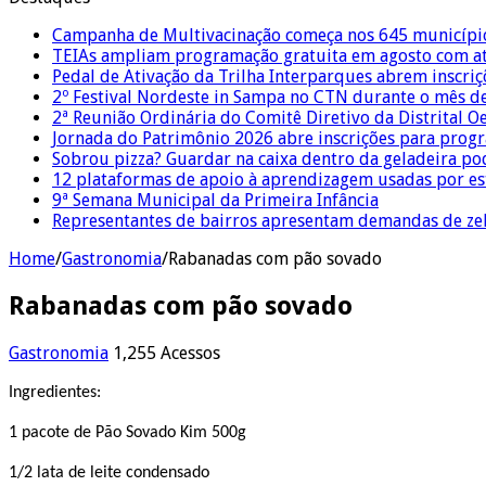
Campanha de Multivacinação começa nos 645 municípi
TEIAs ampliam programação gratuita em agosto com ati
Pedal de Ativação da Trilha Interparques abrem inscriç
2º Festival Nordeste in Sampa no CTN durante o mês d
2ª Reunião Ordinária do Comitê Diretivo da Distrital O
Jornada do Patrimônio 2026 abre inscrições para prog
Sobrou pizza? Guardar na caixa dentro da geladeira pode
12 plataformas de apoio à aprendizagem usadas por es
9ª Semana Municipal da Primeira Infância
Representantes de bairros apresentam demandas de zel
Home
/
Gastronomia
/
Rabanadas com pão sovado
Rabanadas com pão sovado
Gastronomia
1,255 Acessos
Ingredientes:
1 pacote de Pão Sovado Kim 500g
1/2 lata de leite condensado