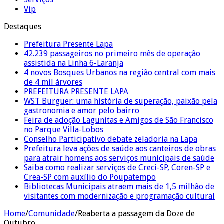
Vip
Destaques
Prefeitura Presente Lapa
42.239 passageiros no primeiro mês de operação
assistida na Linha 6-Laranja
4 novos Bosques Urbanos na região central com mais
de 4 mil árvores
PREFEITURA PRESENTE LAPA
WST Burguer: uma história de superação, paixão pela
gastronomia e amor pelo bairro
Feira de adoção Lagunitas e Amigos de São Francisco
no Parque Villa-Lobos
Conselho Participativo debate zeladoria na Lapa
Prefeitura leva ações de saúde aos canteiros de obras
para atrair homens aos serviços municipais de saúde
Saiba como realizar serviços de Creci-SP, Coren-SP e
Crea-SP com auxílio do Poupatempo
Bibliotecas Municipais atraem mais de 1,5 milhão de
visitantes com modernização e programação cultural
Home
/
Comunidade
/
Reaberta a passagem da Doze de
Outubro