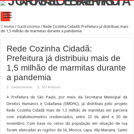
Prefeitura Presente Lapa
Home
/
Gastronomia
/
Rede Cozinha Cidadã: Prefeitura já distribuiu mais
de 1,5 milhão de marmitas durante a pandemia
42.239 passageiros no primeiro mês de operação assistida na Linha 6-Laranja
4 novos Bosques Urbanos na região central com mais de 4 mil árvores
Rede Cozinha Cidadã:
PREFEITURA PRESENTE LAPA
Prefeitura já distribuiu mais de
WST Burguer: uma história de superação, paixão pela gastronomia e amor pelo b
1,5 milhão de marmitas durante
Feira de adoção Lagunitas e Amigos de São Francisco no Parque Villa-Lobos
a pandemia
Conselho Participativo debate zeladoria na Lapa
Gastronomia
527 Acessos
Prefeitura leva ações de saúde aos canteiros de obras para atrair homens aos serv
A Prefeitura de São Paulo, por meio da Secretaria Municipal de
Saiba como realizar serviços de Creci-SP, Coren-SP e Crea-SP com auxílio do P
Direitos Humanos e Cidadania (SMDHC), já distribuiu pelo projeto
Rede Cozinha Cidadã mais de 1,5 milhão de marmitas em parceria
Bibliotecas Municipais atraem mais de 1,5 milhão de visitantes com modernizaç
com estabelecimentos credenciados, entre 23 de abril e 30 de
novembro. Com base no censo da população em situação de rua
foram elencadas as regiões da Sé, Mooca, Lapa, Vila Mariana, Santo