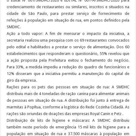
o Edital Nº 001/SMDHC/2020 e EDITAL Nº 001-A/SMDHC/2020 para
credenciamento de restaurantes ou similares, inscritos e situados na
cidade de São Paulo, para prestar serviço de fornecimento de
refeições à população em situação de rua, em pontos definidos pela
SMDHC.
Ação a todo vapor: A fim de mensurar o impacto da iniciativa, a
secretaria realizou uma pesquisa com os 69 restaurantes convocados
pelo edital e habilitados a prestar o serviço de alimentação. Dos 60
estabelecimentos que responderam o questionário, 55% revelou que
a ação proposta pela Prefeitura evitou o fechamento do negócio.
Para 33%, a medida impediu a redução do quadro de funcionários e
12% disseram que a iniciativa permitiu a manutenção do capital de
giro da empresa.
Rações para os pets das pessoas em situação de rua: A SMDHC
distribuiu mais de 4 toneladas de ração canina para alimentar animais
de pessoas em situação de rua. A distribuição foi junto à entrega de
marmitas à PopRua, conforme a logística do Rede Cozinha Cidadã. As
rações são oriundas de doações das empresas Royal Canin e Petz .
Distribuição de kits de higiene e máscaras: A SMDHC distribuiu
também neste período de emergência 15 mil kits de higiene para a
população em situação de rua e 37.500 máscaras à população em