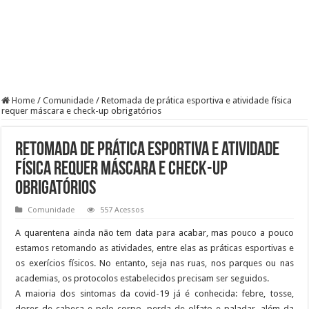
Home
/
Comunidade
/
Retomada de prática esportiva e atividade física
requer máscara e check-up obrigatórios
Retomada de prática esportiva e atividade
física requer máscara e check-up
obrigatórios
Comunidade
557 Acessos
A quarentena ainda não tem data para acabar, mas pouco a pouco
estamos retomando as atividades, entre elas as práticas esportivas e
os exerícios físicos. No entanto, seja nas ruas, nos parques ou nas
academias, os protocolos estabelecidos precisam ser seguidos.
A maioria dos sintomas da covid-19 já é conhecida: febre, tosse,
dores de cabeça e pelo corpo, perda de olfato e paladar, além da