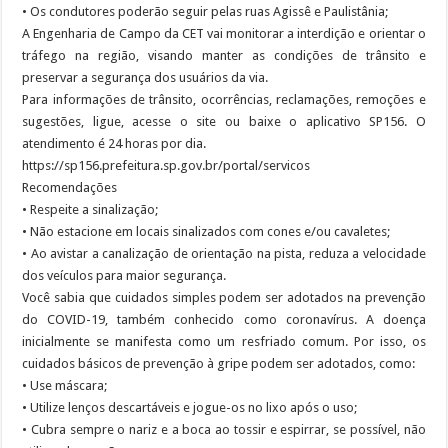
• Os condutores poderão seguir pelas ruas Agissê e Paulistânia;
A Engenharia de Campo da CET vai monitorar a interdição e orientar o
tráfego na região, visando manter as condições de trânsito e
preservar a segurança dos usuários da via.
Para informações de trânsito, ocorrências, reclamações, remoções e
sugestões, ligue, acesse o site ou baixe o aplicativo SP156. O
atendimento é 24 horas por dia.
https://sp156.prefeitura.sp.gov.br/portal/servicos
Recomendações
• Respeite a sinalização;
• Não estacione em locais sinalizados com cones e/ou cavaletes;
• Ao avistar a canalização de orientação na pista, reduza a velocidade
dos veículos para maior segurança.
Você sabia que cuidados simples podem ser adotados na prevenção
do COVID-19, também conhecido como coronavírus. A doença
inicialmente se manifesta como um resfriado comum. Por isso, os
cuidados básicos de prevenção à gripe podem ser adotados, como:
• Use máscara;
• Utilize lenços descartáveis e jogue-os no lixo após o uso;
• Cubra sempre o nariz e a boca ao tossir e espirrar, se possível, não