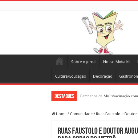
Sobre o jornal
Nosso Midia Kit
Cultura/Educação
Decoração
Gastrono
Destaques
Campanha de Multivacinação come
Home
/
Comunidade
/
Ruas Faustolo e Doutor
Ruas Faustolo e Doutor Augu