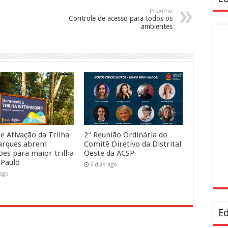
Próximo
Controle de acesso para todos os
ambientes
e Ativação da Trilha
2ª Reunião Ordinária do
arques abrem
Comitê Diretivo da Distrital
ções para maior trilha
Oeste da ACSP
 Paulo
6 dias ago
 ago
Ed