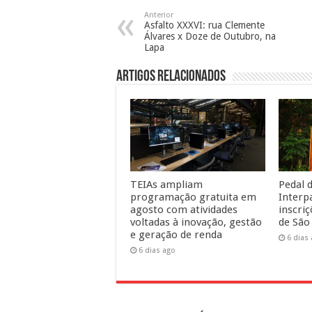
Anterior
Asfalto XXXVI: rua Clemente
Álvares x Doze de Outubro, na
Lapa
Artigos Relacionados
TEIAs ampliam
Pedal d
programação gratuita em
Interp
agosto com atividades
inscri
voltadas à inovação, gestão
de São
e geração de renda
6 dias
6 dias ago