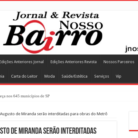
Edições Anteriores Jornal
Edições Anteriores Revista
Nossos Parceiros
mia
Carta do Leitor
Moda
Saúde/Estética
Serviços
Vip
ça nos 645 municípios de SP
 Augusto de Miranda serão interditadas para obras do Metrô
Pes
sto de Miranda serão interditadas