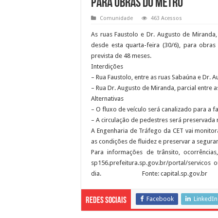
para obras do Metrô
Comunidade
463 Acessos
As ruas Faustolo e Dr. Augusto de Miranda,
desde esta quarta-feira (30/6), para obra
prevista de 48 meses.
Interdições
– Rua Faustolo, entre as ruas Sabaúna e Dr. 
– Rua Dr. Augusto de Miranda, parcial entre as
Alternativas
– O fluxo de veículo será canalizado para a 
– A circulação de pedestres será preservada
A Engenharia de Tráfego da CET vai monitorar
as condições de fluidez e preservar a seguran
Para informações de trânsito, ocorrências
sp156.prefeitura.sp.gov.br/portal/servicos
dia. Fonte: capital.sp.gov.br
Facebook
LinkedIn
Redes Sociais