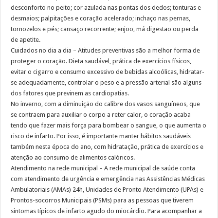
desconforto no peito; cor azulada nas pontas dos dedos; tonturas e
desmaios; palpitações e coração acelerado; inchaço nas pernas,
tornozelos e pés; cansaço recorrente; enjoo, má digestão ou perda
de apetite.
Cuidados no dia a dia – Atitudes preventivas são a melhor forma de
proteger o coração. Dieta saudável, prática de exercícios físicos,
evitar o cigarro e consumo excessivo de bebidas alcoólicas, hidratar-
se adequadamente, controlar o peso e a pressão arterial são alguns
dos fatores que previnem as cardiopatias.
No inverno, com a diminuição do calibre dos vasos sanguíneos, que
se contraem para auxiliar o corpo a reter calor, o coração acaba
tendo que fazer mais força para bombear o sangue, o que aumenta o
risco de infarto. Por isso, é importante manter hábitos saudáveis
também nesta época do ano, com hidratação, prática de exercícios e
atenção ao consumo de alimentos calóricos.
Atendimento na rede municipal – A rede municipal de saúde conta
com atendimento de urgência e emergência nas Assistências Médicas
Ambulatoriais (AMAs) 24h, Unidades de Pronto Atendimento (UPAs) e
Prontos-socorros Municipais (PSMs) para as pessoas que tiverem
sintomas típicos de infarto agudo do miocárdio. Para acompanhar a