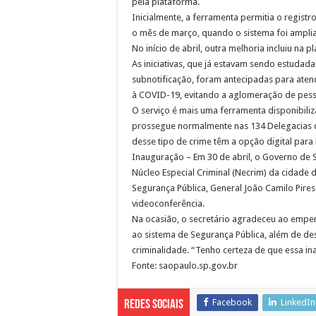
pela plataforma.
Inicialmente, a ferramenta permitia o regist
o mês de março, quando o sistema foi amplia
No início de abril, outra melhoria incluiu na 
As iniciativas, que já estavam sendo estuda
subnotificação, foram antecipadas para ate
à COVID-19, evitando a aglomeração de pesso
O serviço é mais uma ferramenta disponibili
prossegue normalmente nas 134 Delegacias d
desse tipo de crime têm a opção digital para
Inauguração – Em 30 de abril, o Governo de 
Núcleo Especial Criminal (Necrim) da cidade 
Segurança Pública, General João Camilo Pir
videoconferência.
Na ocasião, o secretário agradeceu ao empe
ao sistema de Segurança Pública, além de de
criminalidade. “Tenho certeza de que essa 
Fonte: saopaulo.sp.gov.br
Facebook
LinkedIn
Redes Sociais