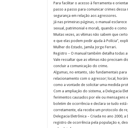
Para facilitar o acesso à ferramenta e orient
passo a passo para comunicar crimes dessa n
segurança em relação aos agressores.
Já nas primeiras páginas, o manual esclarece q
sexual, patrimonial e moral), quando e como e
Muitas vezes, as vítimas não sabem que cert
e que elas podem pedir ajuda à Polícia”, exp
Mulher do Estado, Jamila Jorge Ferrari.
Registro – O manual também detalha todas as 
Vale ressaltar que as vítimas não precisam d
concluir a comunicação do crime.
Algumas, no entanto, são fundamentais para 
relacionamento com o agressor; local, horári
como a vontade de solicitar uma medida prote
Com a ampliação do sistema, a Delegacia Ele
ferimentos causados por ele ou mensagens en
boletim de ocorrência e declara se tudo est
corretamente, ela recebe um protocolo de regi
Delegacia Eletrônica – Criada no ano 2000, a D
registro de ocorrência pela população e, des