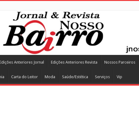
Edições Anteriores Jornal
Edições Anteriores Revista
Nossos Parceiros
mia
Carta do Leitor
Moda
Saúde/Estética
Serviços
Vip