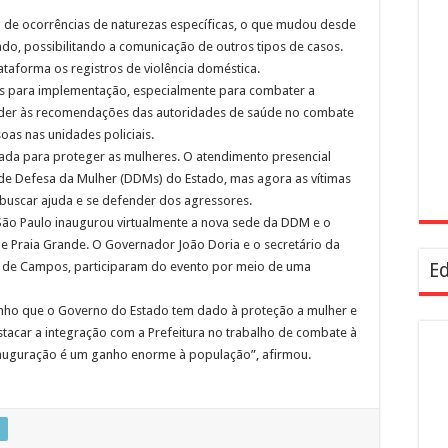
ro de ocorrências de naturezas específicas, o que mudou desde
do, possibilitando a comunicação de outros tipos de casos.
plataforma os registros de violência doméstica.
das para implementação, especialmente para combater a
nder às recomendações das autoridades de saúde no combate
as nas unidades policiais.
zada para proteger as mulheres. O atendimento presencial
e Defesa da Mulher (DDMs) do Estado, mas agora as vítimas
 buscar ajuda e se defender dos agressores.
São Paulo inaugurou virtualmente a nova sede da DDM e o
de Praia Grande. O Governador João Doria e o secretário da
es de Campos, participaram do evento por meio de uma
Ed
nho que o Governo do Estado tem dado à proteção a mulher e
stacar a integração com a Prefeitura no trabalho de combate à
inauguração é um ganho enorme à população”, afirmou.