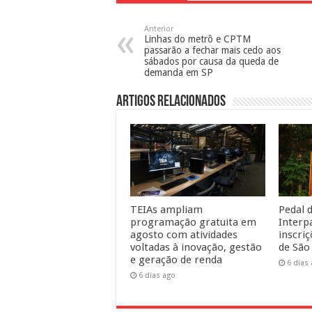
Anterior
Linhas do metrô e CPTM
passarão a fechar mais cedo aos
sábados por causa da queda de
demanda em SP
Artigos Relacionados
TEIAs ampliam
Pedal d
programação gratuita em
Interp
agosto com atividades
inscri
voltadas à inovação, gestão
de São
e geração de renda
6 dias
6 dias ago