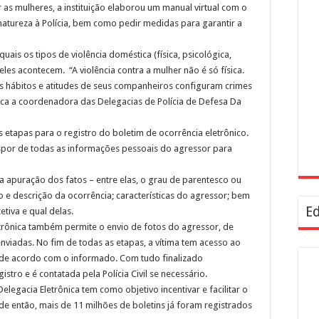
ar as mulheres, a instituição elaborou um manual virtual com o
atureza à Polícia, bem como pedir medidas para garantir a
uais os tipos de violência doméstica (física, psicológica,
les acontecem. “A violência contra a mulher não é só física.
os hábitos e atitudes de seus companheiros configuram crimes
lica a coordenadora das Delegacias de Polícia de Defesa Da
etapas para o registro do boletim de ocorrência eletrônico.
ispor de todas as informações pessoais do agressor para
a apuração dos fatos – entre elas, o grau de parentesco ou
o e descrição da ocorrência; características do agressor; bem
Ed
tiva e qual delas.
trônica também permite o envio de fotos do agressor, de
viadas. No fim de todas as etapas, a vítima tem acesso ao
á de acordo com o informado. Com tudo finalizado
stro e é contatada pela Polícia Civil se necessário.
elegacia Eletrônica tem como objetivo incentivar e facilitar o
de então, mais de 11 milhões de boletins já foram registrados