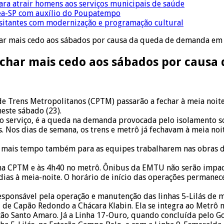
para atrair homens aos serviços municipais de saúde
Crea-SP com auxílio do Poupatempo
isitantes com modernização e programação cultural
har mais cedo aos sábados por causa da queda de demanda em
echar mais cedo aos sábados por caus
de Trens Metropolitanos (CPTM) passarão a fechar à meia noit
este sábado (23).
lo serviço, é a queda na demanda provocada pelo isolamento s
 Nos dias de semana, os trens e metrô já fechavam à meia noite
á mais tempo também para as equipes trabalharem nas obras 
 na CPTM e às 4h40 no metrô. Ônibus da EMTU não serão impac
as à meia-noite. O horário de início das operações permanec
esponsável pela operação e manutenção das linhas 5-Lilás de 
 de Capão Redondo a Chácara Klabin. Ela se integra ao Metrô n
ção Santo Amaro. Já a Linha 17-Ouro, quando concluída pelo Go