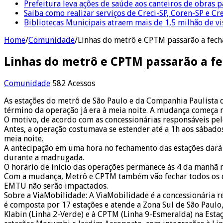
Prefeitura leva ações de saúde aos canteiros de obras 
Saiba como realizar serviços de Creci-SP, Coren-SP e 
Bibliotecas Municipais atraem mais de 1,5 milhão de v
Home
/
Comunidade
/
Linhas do metrô e CPTM passarão a fec
Linhas do metrô e CPTM passarão a f
Comunidade
582 Acessos
As estações do metrô de São Paulo e da Companhia Paulista 
término da operação já era à meia noite. A mudança começa n
O motivo, de acordo com as concessionárias responsáveis pe
Antes, a operação costumava se estender até a 1h aos sábados.
meia noite.
A antecipação em uma hora no fechamento das estações dar
durante a madrugada.
O horário de início das operações permanece às 4 da manhã
Com a mudança, Metrô e CPTM também vão fechar todos os di
EMTU não serão impactados.
Sobre a ViaMobilidade: A ViaMobilidade é a concessionária r
é composta por 17 estações e atende a Zona Sul de São Paulo,
Klabin (Linha 2-Verde) e à CPTM (Linha 9-Esmeralda) na Esta