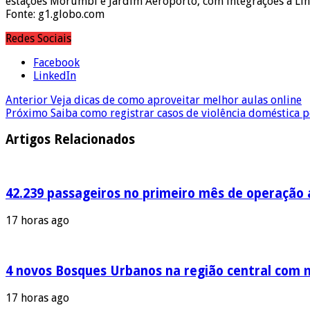
estações Morumbi e Jardim Aeroporto, com integrações à Lin
Fonte: g1.globo.com
Redes Sociais
Facebook
LinkedIn
Anterior
Veja dicas de como aproveitar melhor aulas online
Próximo
Saiba como registrar casos de violência doméstica p
Artigos Relacionados
42.239 passageiros no primeiro mês de operação a
17 horas ago
4 novos Bosques Urbanos na região central com m
17 horas ago