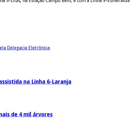
ha 5-Lilás, na Estação Campo Belo, e com a Linha 9-Esmerald
ela Delegacia Eletrônica
ssistida na Linha 6-Laranja
ais de 4 mil árvores