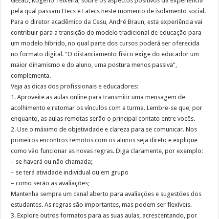
GEEaD, Rogério Teixeira, sobre os aspectos positivos da experiência
pela qual passam Etecs e Fatecs neste momento de isolamento social.
Para o diretor acadêmico da Cesu, André Braun, esta experiência vai
contribuir para a transição do modelo tradicional de educação para
um modelo híbrido, no qual parte dos cursos poderá ser oferecida
no formato digital. “O distanciamento físico exige do educador um
maior dinamismo e do aluno, uma postura menos passiva”,
complementa.
Veja as dicas dos profissionais e educadores:
1. Aproveite as aulas online para transmitir uma mensagem de
acolhimento e retomar os vínculos com a turma. Lembre-se que, por
enquanto, as aulas remotas serão o principal contato entre vocês.
2. Use o máximo de objetividade e clareza para se comunicar. Nos
primeiros encontros remotos com os alunos seja direto e explique
como vão funcionar as novas regras. Diga claramente, por exemplo:
– se haverá ou não chamada;
– se terá atividade individual ou em grupo
– como serão as avaliações;
Mantenha sempre um canal aberto para avaliações e sugestões dos
estudantes. As regras são importantes, mas podem ser flexíveis.
3. Explore outros formatos para as suas aulas, acrescentando, por