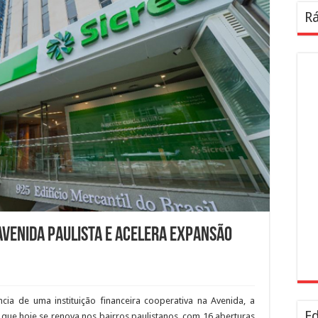
Rá
 Avenida Paulista e acelera expansão
a de uma instituição financeira cooperativa na Avenida, a
Ed
 que hoje se renova nos bairros paulistanos, com 16 aberturas