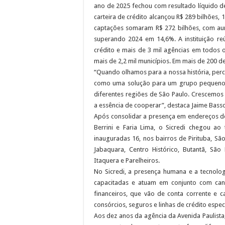
ano de 2025 fechou com resultado líquido d
carteira de crédito alcançou R$ 289 bilhões, 
captações somaram R$ 272 bilhões, com aum
superando 2024 em 14,6%. A instituição re
crédito e mais de 3 mil agências em todos o
mais de 2,2 mil municípios. Em mais de 200 del
“Quando olhamos para a nossa história, per
como uma solução para um grupo pequeno 
diferentes regiões de São Paulo. Crescemos
a essência de cooperar”, destaca Jaime Basso,
Após consolidar a presença em endereços de 
Berrini e Faria Lima, o Sicredi chegou ao
inauguradas 16, nos bairros de Pirituba, São
Jabaquara, Centro Histórico, Butantã, São 
Itaquera e Parelheiros.
No Sicredi, a presença humana e a tecnolo
capacitadas e atuam em conjunto com cana
financeiros, que vão de conta corrente e 
consórcios, seguros e linhas de crédito espec
Aos dez anos da agência da Avenida Paulist