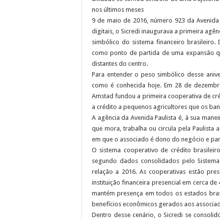
nos últimos meses
9 de maio de 2016, número 923 da Avenida Pa
digitais, o Sicredi inaugurava a primeira agê
simbólico do sistema financeiro brasileiro
como ponto de partida de uma expansão qu
distantes do centro.
Para entender o peso simbólico desse aniver
como é conhecida hoje. Em 28 de dezembro
Amstad fundou a primeira cooperativa de créd
a crédito a pequenos agricultores que os b
A agência da Avenida Paulista é, à sua manei
que mora, trabalha ou circula pela Paulista 
em que o associado é dono do negócio e part
O sistema cooperativo de crédito brasilei
segundo dados consolidados pelo Sistema
relação a 2016. As cooperativas estão pre
instituição financeira presencial em cerca d
mantém presença em todos os estados brasil
benefícios econômicos gerados aos associado
Dentro desse cenário, o Sicredi se consoli