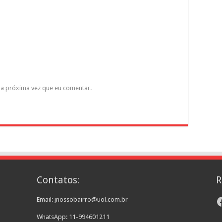
a próxima vez que eu comentar.
Contatos:
R
F
Email: jnossobairro@uol.com.br
WhatsApp: 11-994601211