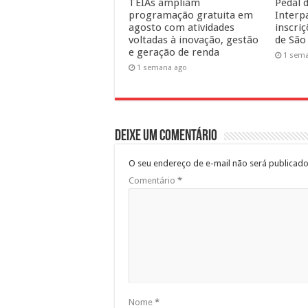
TEIAs ampliam
Pedal d
programação gratuita em
Interp
agosto com atividades
inscri
voltadas à inovação, gestão
de São
e geração de renda
1 sem
1 semana ago
Deixe um comentário
O seu endereço de e-mail não será publicado
Comentário
*
Nome
*