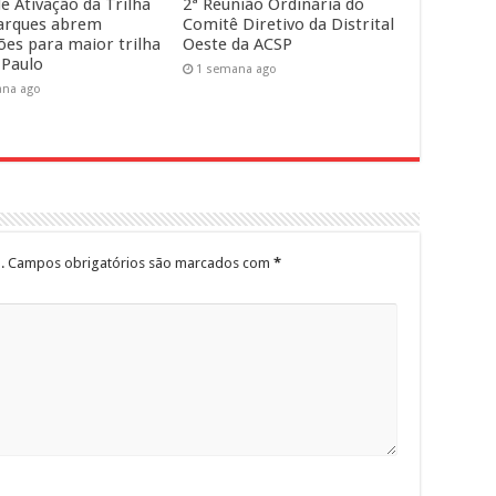
e Ativação da Trilha
2ª Reunião Ordinária do
arques abrem
Comitê Diretivo da Distrital
ções para maior trilha
Oeste da ACSP
 Paulo
1 semana ago
ana ago
.
Campos obrigatórios são marcados com
*