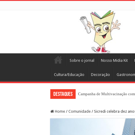
Sobre o jornal
Nosso Midia Kit
Cultura/Educação
Decoração
Gastrono
Destaques
Campanha de Multivacinação come
Home
/
Comunidade
/
Sicredi celebra dez ano