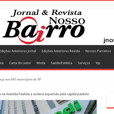
Edições Anteriores Jornal
Edições Anteriores Revista
Nossos Parceiros
mia
Carta do Leitor
Moda
Saúde/Estética
Serviços
Vip
ça nos 645 municípios de SP
s na Avenida Paulista e acelera expansão pela capital paulista
Pes