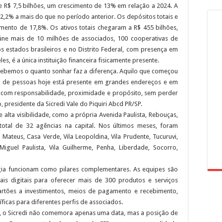
e R$ 7,5 bilhões, um crescimento de 13% em relação a 2024. A
12,2% a mais do que no período anterior. Os depósitos totais e
ento de 17,8%. Os ativos totais chegaram a R$ 455 bilhões,
úne mais de 10 milhões de associados, 100 cooperativas de
s estados brasileiros e no Distrito Federal, com presença em
es, é a única instituição financeira fisicamente presente.
cebemos o quanto sonhar faz a diferença. Aquilo que começou
de pessoas hoje está presente em grandes endereços e em
 com responsabilidade, proximidade e propósito, sem perder
 presidente da Sicredi Vale do Piquiri Abcd PR/SP.
alta visibilidade, como a própria Avenida Paulista, Rebouças,
 total de 32 agências na capital. Nos últimos meses, foram
 Mateus, Casa Verde, Vila Leopoldina, Vila Prudente, Tucuruvi,
Miguel Paulista, Vila Guilherme, Penha, Liberdade, Socorro,
gia funcionam como pilares complementares. As equipes são
is digitais para oferecer mais de 300 produtos e serviços
cartões a investimentos, meios de pagamento e recebimento,
íficas para diferentes perfis de associados.
a, o Sicredi não comemora apenas uma data, mas a posição de