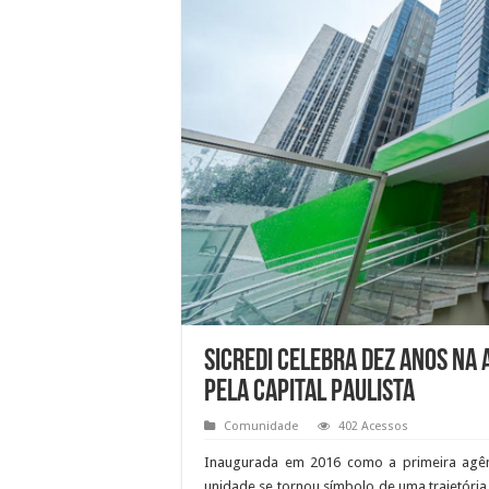
Sicredi celebra dez anos na
pela capital paulista
Comunidade
402 Acessos
Inaugurada em 2016 como a primeira agênci
unidade se tornou símbolo de uma trajetória