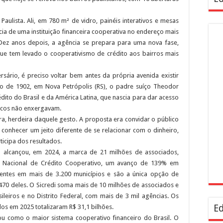
ulista. Ali, em 780 m² de vidro, painéis interativos e mesas
ncia de uma instituição financeira cooperativa no endereço mais
. Dez anos depois, a agência se prepara para uma nova fase,
e tem levado o cooperativismo de crédito aos bairros mais
sário, é preciso voltar bem antes da própria avenida existir
 de 1902, em Nova Petrópolis (RS), o padre suíço Theodor
ito do Brasil e da América Latina, que nascia para dar acesso
ancos não enxergavam.
ra, herdeira daquele gesto. A proposta era convidar o público
a conhecer um jeito diferente de se relacionar com o dinheiro,
icipa dos resultados.
ro alcançou, em 2024, a marca de 21 milhões de associados,
 Nacional de Crédito Cooperativo, um avanço de 139% em
sentes em mais de 3.200 municípios e são a única opção de
e 470 deles. O Sicredi soma mais de 10 milhões de associados e
eiros e no Distrito Federal, com mais de 3 mil agências. Os
Ed
s em 2025 totalizaram R$ 31,1 bilhões.
dou como o maior sistema cooperativo financeiro do Brasil. O